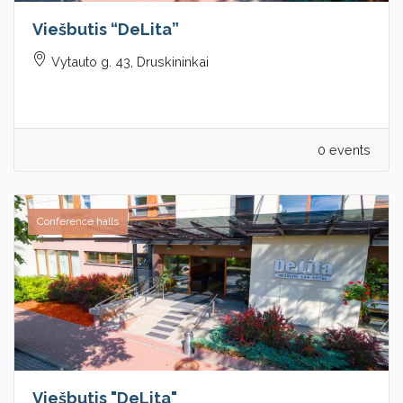
Viešbutis “DeLita”
Vytauto g. 43, Druskininkai
0 events
Conference halls
Viešbutis "DeLita"