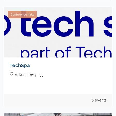
Conference halls
TechSpa
V. Kudirkos g. 33
0 events