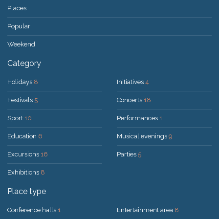
Places
Popular
Weekend
Category
Holidays
8
Initiatives
4
Festivals
5
Concerts
18
Sport
10
Performances
1
Education
6
Musical evenings
9
Excursions
16
Parties
5
Exhibitions
8
Place type
Conference halls
1
Entertainment area
8