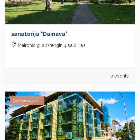
sanatorija "Dainava"
Maironio g. 22 (renginių salė, IIa.)
0 events
Conference halls