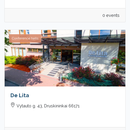
0 events
Conference halls
De Lita
Vytauto g. 43, Druskininkai 66171