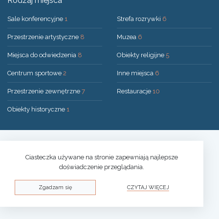
Rodzaj miejsca
Sale konferencyjne
1
Strefa rozrywki
6
Przestrzenie artystyczne
8
Muzea
6
Miejsca do odwiedzenia
8
Obiekty religijne
5
Centrum sportowe
2
Inne miejsca
6
Przestrzenie zewnętrzne
7
Restauracje
10
Obiekty historyczne
1
Rozwiązanie:
UAB "200mi"
© 2026 Druskininkai
Ciasteczka używane na stronie zapewniają najlepsze
doświadczenie przeglądania.
Polityka prywatności
Zgadzam się
CZYTAJ WIĘCEJ
Polityka plików cookies