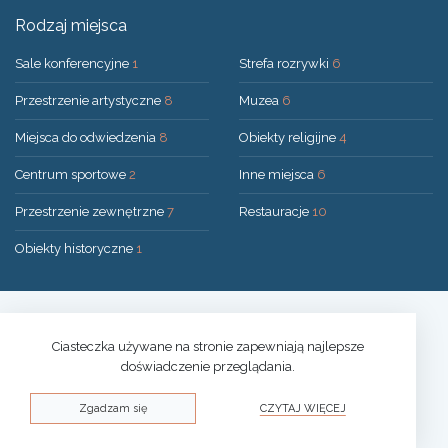
Rodzaj miejsca
Sale konferencyjne
1
Strefa rozrywki
6
Przestrzenie artystyczne
8
Muzea
6
Miejsca do odwiedzenia
8
Obiekty religijne
4
Centrum sportowe
2
Inne miejsca
6
Przestrzenie zewnętrzne
7
Restauracje
10
Obiekty historyczne
1
Rozwiązanie:
UAB "200mi"
© 2026 Druskininkai
Ciasteczka używane na stronie zapewniają najlepsze
doświadczenie przeglądania.
Polityka prywatności
Zgadzam się
CZYTAJ WIĘCEJ
Polityka plików cookies