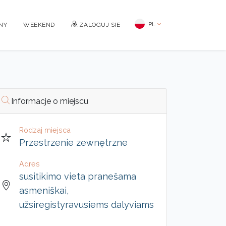
PL
NY
WEEKEND
ZALOGUJ SIE
Informacje o miejscu
Rodzaj miejsca
Przestrzenie zewnętrzne
Adres
susitikimo vieta pranešama
asmeniškai,
užsiregistyravusiems dalyviams