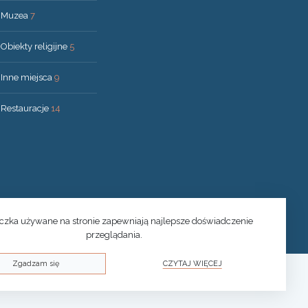
Muzea
7
Obiekty religijne
5
Inne miejsca
9
Restauracje
14
eczka używane na stronie zapewniają najlepsze doświadczenie
przeglądania.
Zgadzam się
CZYTAJ WIĘCEJ
© 2026 Druskininkai