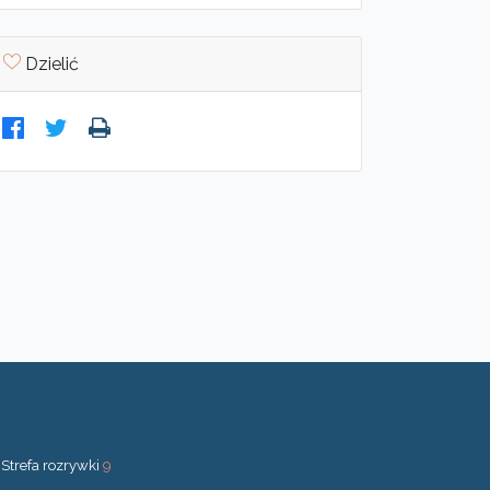
Dzielić
Strefa rozrywki
9