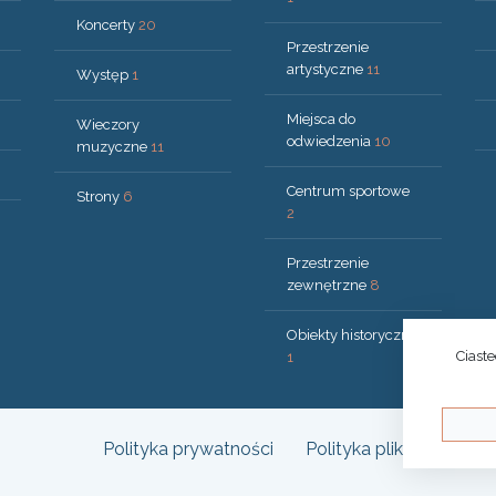
Koncerty
20
Przestrzenie
artystyczne
11
Występ
1
Miejsca do
Wieczory
odwiedzenia
10
muzyczne
11
Centrum sportowe
Strony
6
2
Przestrzenie
zewnętrzne
8
Obiekty historyczne
Ciast
1
Polityka prywatności
Polityka plików cookies