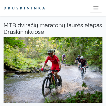
MTB dviračių maratonų taurės etapas
Druskininkuose