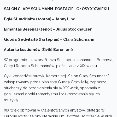
SALON CLARY SCHUMANN. POSTACIE I GŁOSY XIX WIEKU
Eglė Stundžiaitė (sopran) – Jenny Lind
Eimantas Bešėnas (tenor) – Julius Stockhausen
Guoda Gedvilaitė (fortepian) – Clara Schumann
Autorka kostiumów: Živilė Baronienė
W programie – utwory Franza Schuberta, Johannesa Brahmsa,
Clary i Roberta Schumannów, pieśni i arie z XIX wieku
Cykl koncertów muzyki kameralnej „Salon Clary Schumann”,
zainspirowany przez pianistkę Guodę Gedvilaitę, zaprasza
słuchaczy do przeniesienia się w XIX wiek, spotkania z
geniuszami epoki romantyzmu i rozkoszowania się ich
muzyką.
XIX wiek obfitował w utalentowanych artystów, dlatego w
Europie kwitły salony literackie i muzyczne. To właśnie w nich