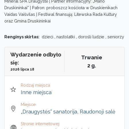
Mineral SPA Draugystė | Partner informacyjny: „Mano
Druskininkai” | Patron: proboszcz kościoła w Druskienikach
Vaidas Vaišvilas | Festiwal finansują: Litewska Rada Kultury
oraz Gmina Druskininkai
Renginys skirtas:
dzieci , nastolatki , dorośli ludzie , seniorzy
Wydarzenie odbyło
Trwanie
się:
2 g.
2026 lipca 18
Rodzaj miejsca
Inne miejsca
Miejsce
„Draugystės“ sanatorija, Raudonoji salė
Stronie internetowej