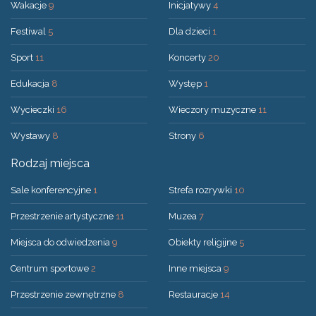
Wakacje
9
Inicjatywy
4
Festiwal
5
Dla dzieci
1
Sport
11
Koncerty
20
Edukacja
8
Występ
1
Wycieczki
16
Wieczory muzyczne
11
Wystawy
8
Strony
6
Rodzaj miejsca
Sale konferencyjne
1
Strefa rozrywki
10
Przestrzenie artystyczne
11
Muzea
7
Miejsca do odwiedzenia
9
Obiekty religijne
5
Centrum sportowe
2
Inne miejsca
9
Przestrzenie zewnętrzne
8
Restauracje
14