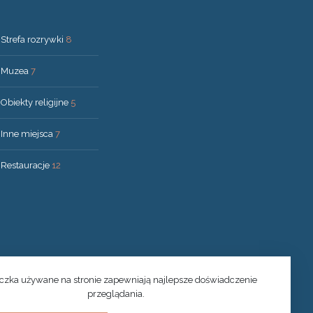
Strefa rozrywki
8
Muzea
7
Obiekty religijne
5
Inne miejsca
7
Restauracje
12
eczka używane na stronie zapewniają najlepsze doświadczenie
przeglądania.