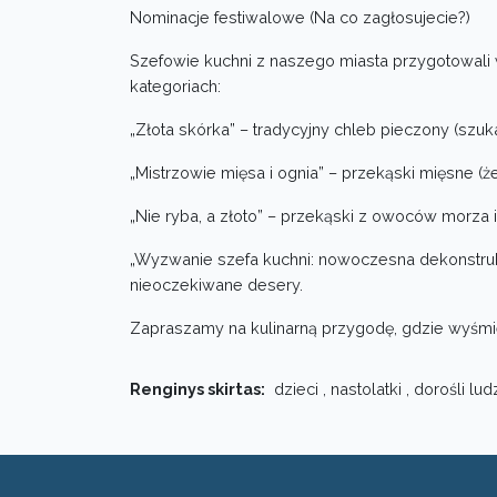
Nominacje festiwalowe (Na co zagłosujecie?)
Szefowie kuchni z naszego miasta przygotowali
kategoriach:
„Złota skórka” – tradycyjny chleb pieczony (szuk
„Mistrzowie mięsa i ognia” – przekąski mięsne (że
„Nie ryba, a złoto” – przekąski z owoców morza i
„Wyzwanie szefa kuchni: nowoczesna dekonstrukc
nieoczekiwane desery.
Zapraszamy na kulinarną przygodę, gdzie wyśmie
Renginys skirtas:
dzieci , nastolatki , dorośli lud