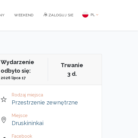
PL
NY
WEEKEND
ZALOGUJ SIE
Wydarzenie
Trwanie
odbyło się:
3 d.
2026 lipca 17
Rodzaj miejsca
Przestrzenie zewnętrzne
Miejsce
Druskininkai
Facebook