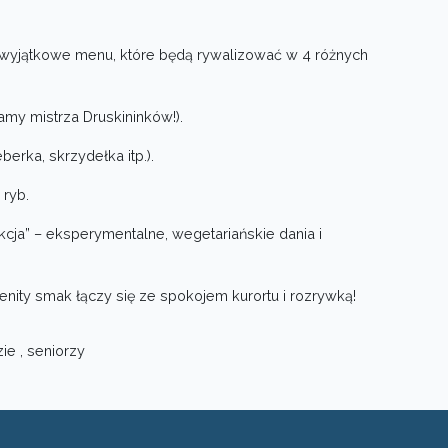
 wyjątkowe menu, które będą rywalizować w 4 różnych
amy mistrza Druskininków!).
berka, skrzydełka itp.).
 ryb.
ja” – eksperymentalne, wegetariańskie dania i
nity smak łączy się ze spokojem kurortu i rozrywką!
zie , seniorzy