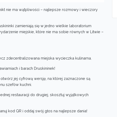
j nikt nie ma wątpliwości – najlepsze rozmowy i wieczory
ininki zamieniają się w jedno wielkie laboratorium
darzenie miejskie, które nie ma sobie równych w Litwie –
lecz zdecentralizowana miejska wycieczka kulinarna.
wiarniach i barach Druskininek!
otwórz jej cyfrową wersję, na której zaznaczone są
nu szefów kuchni.
 jednej restauracji do drugiej, skosztuj wyjątkowych
nuj kod QR i oddaj swój głos na najlepsze dania!