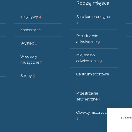
Rodzaj miejsca
Inicjatywy
4
Sale konferencyjne
1
Koncerty
18
Przestrzenie
artystyczne
9
Występ
1
Miejsca do
Wieczory
odwiedzenia
9
muzyczne
9
Centrum sportowe
Strony
5
2
Przestrzenie
zewnętrzne
7
Obiekty historyczne
Ciast
1