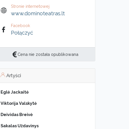
Stronie internetowej
www.dominoteatras.lt
Facebook
Połączyć
Cena nie została opublikowana
Artyści
Eglė Jackaitė
Viktorija Valskytė
Deividas Breivė
Sakalas Uždavinys