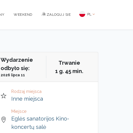
PL
NY
WEEKEND
ZALOGUJ SIE
Wydarzenie
Trwanie
odbyło się:
1 g. 45 min.
2026 lipca 11
Rodzaj miejsca
Inne miejsca
Miejsce
Eglės sanatorijos Kino-
koncertų salė