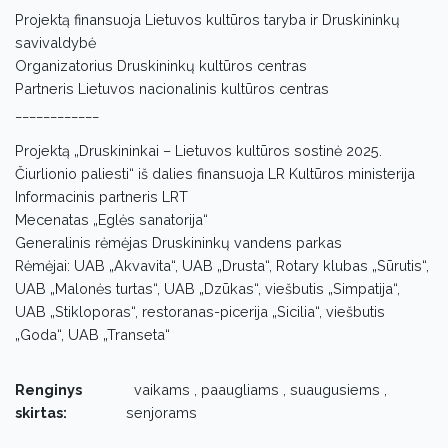
Projektą finansuoja Lietuvos kultūros taryba ir Druskininkų
savivaldybė
Organizatorius Druskininkų kultūros centras
Partneris Lietuvos nacionalinis kultūros centras
____________
Projektą „Druskininkai – Lietuvos kultūros sostinė 2025.
Čiurlionio paliesti“ iš dalies finansuoja LR Kultūros ministerija
Informacinis partneris LRT
Mecenatas „Eglės sanatorija“
Generalinis rėmėjas Druskininkų vandens parkas
Rėmėjai: UAB „Akvavita“, UAB „Drusta“, Rotary klubas „Sūrutis“,
UAB „Malonės turtas“, UAB „Dzūkas“, viešbutis „Simpatija“,
UAB „Stikloporas“, restoranas-picerija „Sicilia“, viešbutis
„Goda“, UAB „Transeta“
Renginys
vaikams , paaugliams , suaugusiems ,
skirtas:
senjorams