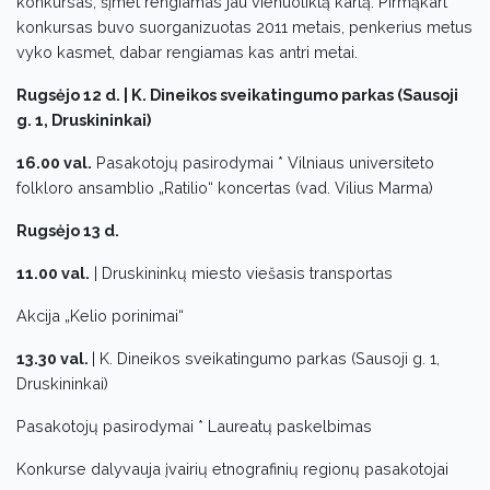
konkursas, šįmet rengiamas jau vienuoliktą kartą. Pirmąkart
konkursas buvo suorganizuotas 2011 metais, penkerius metus
vyko kasmet, dabar rengiamas kas antri metai.
Rugsėjo 12 d. | K. Dineikos sveikatingumo parkas (Sausoji
g. 1, Druskininkai)
16.00 val.
Pasakotojų pasirodymai * Vilniaus universiteto
folkloro ansamblio „Ratilio“ koncertas (vad. Vilius Marma)
Rugsėjo 13 d.
11.00 val.
| Druskininkų miesto viešasis transportas
Akcija „Kelio porinimai“
13.30 val.
| K. Dineikos sveikatingumo parkas (Sausoji g. 1,
Druskininkai)
Pasakotojų pasirodymai * Laureatų paskelbimas
Konkurse dalyvauja įvairių etnografinių regionų pasakotojai