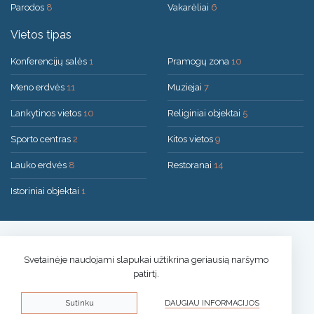
Parodos
8
Vakarėliai
6
Vietos tipas
Konferencijų salės
1
Pramogų zona
10
Meno erdvės
11
Muziejai
7
Lankytinos vietos
10
Religiniai objektai
5
Sporto centras
2
Kitos vietos
9
Lauko erdvės
8
Restoranai
14
Istoriniai objektai
1
Sprendimas:
UAB "200mi"
© 2026 Druskininkai
Svetainėje naudojami slapukai užtikrina geriausią naršymo
patirtį.
Privatumo politika
Sutinku
DAUGIAU INFORMACIJOS