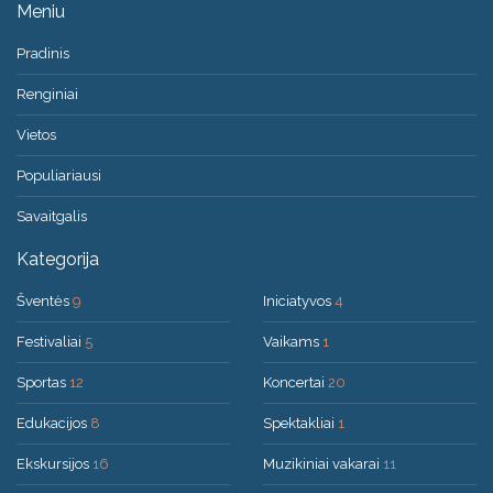
Meniu
Pradinis
Renginiai
Vietos
Populiariausi
Savaitgalis
Kategorija
Šventės
9
Iniciatyvos
4
Festivaliai
5
Vaikams
1
Sportas
12
Koncertai
20
Edukacijos
8
Spektakliai
1
Ekskursijos
16
Muzikiniai vakarai
11