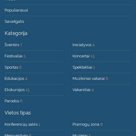
Populiariausi
Savaitgalis
Kategorija
Šventės
7
Iniciatyvos
4
Festivaliai
5
Koncertai
15
Sportas
8
Spektakliai
1
Edukacijos
4
Muzikiniai vakarai
8
Ekskursijos
15
Vakarėliai
4
Parodos
8
Vietos tipas
Konferencijų salės
1
Pramogų zona
8
Meno erdvės
8
Muziejai
7