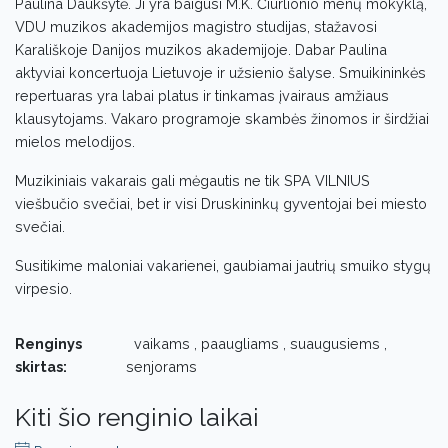
Paulina Daukšytė. Ji yra baigusi M.K. Čiurlionio menų mokyklą,
VDU muzikos akademijos magistro studijas, stažavosi
Karališkoje Danijos muzikos akademijoje. Dabar Paulina
aktyviai koncertuoja Lietuvoje ir užsienio šalyse. Smuikininkės
repertuaras yra labai platus ir tinkamas įvairaus amžiaus
klausytojams. Vakaro programoje skambės žinomos ir širdžiai
mielos melodijos.
Muzikiniais vakarais gali mėgautis ne tik SPA VILNIUS
viešbučio svečiai, bet ir visi Druskininkų gyventojai bei miesto
svečiai.
Susitikime maloniai vakarienei, gaubiamai jautrių smuiko stygų
virpesio.
Renginys
vaikams , paaugliams , suaugusiems ,
skirtas:
senjorams
Kiti šio renginio laikai