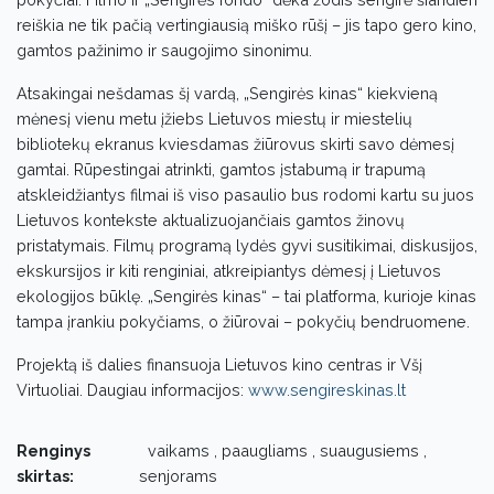
reiškia ne tik pačią vertingiausią miško rūšį – jis tapo gero kino,
gamtos pažinimo ir saugojimo sinonimu.
Atsakingai nešdamas šį vardą, „Sengirės kinas“ kiekvieną
mėnesį vienu metu įžiebs Lietuvos miestų ir miestelių
bibliotekų ekranus kviesdamas žiūrovus skirti savo dėmesį
gamtai. Rūpestingai atrinkti, gamtos įstabumą ir trapumą
atskleidžiantys filmai iš viso pasaulio bus rodomi kartu su juos
Lietuvos kontekste aktualizuojančiais gamtos žinovų
pristatymais. Filmų programą lydės gyvi susitikimai, diskusijos,
ekskursijos ir kiti renginiai, atkreipiantys dėmesį į Lietuvos
ekologijos būklę. „Sengirės kinas“ – tai platforma, kurioje kinas
tampa įrankiu pokyčiams, o žiūrovai – pokyčių bendruomene.
Projektą iš dalies finansuoja Lietuvos kino centras ir Všį
Virtuoliai. Daugiau informacijos:
www.sengireskinas.lt
Renginys
vaikams , paaugliams , suaugusiems ,
skirtas:
senjorams