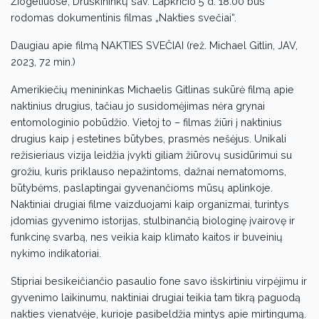
Žiogeliuose, Druskininkų sav. Lapkričio 5 d. 18:00 bus
rodomas dokumentinis filmas „Nakties svečiai“.
Daugiau apie filmą NAKTIES SVEČIAI (rež. Michael Gitlin, JAV,
2023, 72 min.)
Amerikiečių menininkas Michaelis Gitlinas sukūrė filmą apie
naktinius drugius, tačiau jo susidomėjimas nėra grynai
entomologinio pobūdžio. Vietoj to – filmas žiūri į naktinius
drugius kaip į estetines būtybes, prasmės nešėjus. Unikali
režisieriaus vizija leidžia įvykti giliam žiūrovų susidūrimui su
grožiu, kuris priklauso nepažintoms, dažnai nematomoms,
būtybėms, paslaptingai gyvenančioms mūsų aplinkoje.
Naktiniai drugiai filme vaizduojami kaip organizmai, turintys
įdomias gyvenimo istorijas, stulbinančią biologinę įvairovę ir
funkcinę svarbą, nes veikia kaip klimato kaitos ir buveinių
nykimo indikatoriai.
Stipriai besikeičiančio pasaulio fone savo išskirtiniu virpėjimu ir
gyvenimo laikinumu, naktiniai drugiai teikia tam tikrą paguodą
nakties vienatvėje, kurioje pasibeldžia mintys apie mirtingumą.