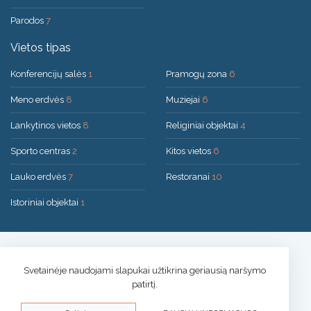
Parodos
7
Vietos tipas
Konferencijų salės
1
Pramogų zona
6
Meno erdvės
8
Muziejai
6
Lankytinos vietos
8
Religiniai objektai
4
Sporto centras
2
Kitos vietos
6
Lauko erdvės
7
Restoranai
10
Istoriniai objektai
1
Sprendimas:
UAB "200mi"
© 2026 Druskininkai
Svetainėje naudojami slapukai užtikrina geriausią naršymo
patirtį.
Privatumo politika