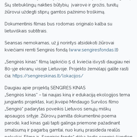
Šių stebuklingų nakties būtybių įvairovė ir grožis, turėtų
žiūrovui uždegti stiprų gamtos pažinimo troškimą.
Dokumentinis filmas bus rodomas originalo kalba su
lietuviškais subtitrais.
Seansas nemokamas, už jį norintys atsidėkoti žiūrovai
kviečiami remti Sengirės fondą (
www.sengiresfondas.lt
)
„Sengirės kinas“ filmą lapkričio 5 d. kviečia išvysti daugiau nei
80-yje ekranų visoje Lietuvoje. Projekto žemėlapį galite rasti
čia:
https://sengireskinas.lt/lokacijos/
Daugiau apie projektą SENGIRĖS KINAS
„Sengirės kinas“ – tai naujas kiną ir edukaciją ekologijos tema
jungiantis projektas, kurį įkvėpė Mindaugo Survilos filmo
„Sengirė“ padarytas poveikis Lietuvos senųjų miškų
apsaugos srityje. Žiūrovų pamilta dokumentinė poema
parodė, kad kinas gali tapti galinga priemone pažadinant
smalsumą ir pagarbą gamtai, nuo kurių prasideda realūs
pokyčiai. Filmo ir „Sengirės fondo“ dėka žodis sengirė šiandien