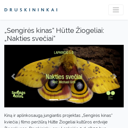
„Sengirės kinas“ Hütte Žiogeliai:
„Nakties svečiai“
Previous
Next
Kiną ir aplinkosaugą jungiantis projektas „Sengirės kinas“
kviečia į filmo peržiūrą Hütte Žiogeliai kultūros erdvėje