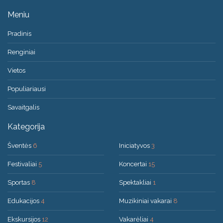
Meniu
Pradinis
Renginiai
Vietos
Populiariausi
Savaitgalis
Kategorija
Šventės
6
Iniciatyvos
3
Festivaliai
5
Koncertai
15
Sportas
8
Spektakliai
1
Edukacijos
4
Muzikiniai vakarai
8
Ekskursijos
12
Vakarėliai
4