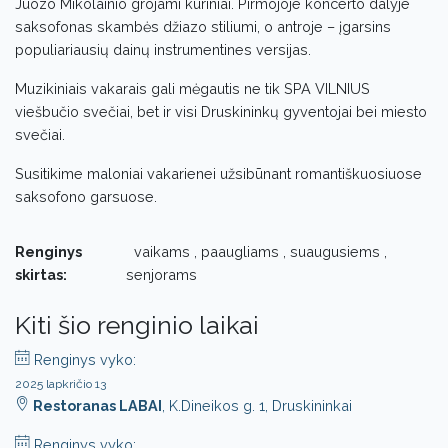
Juozo Mikolainio grojami kūriniai. Pirmojoje koncerto dalyje
saksofonas skambės džiazo stiliumi, o antroje – įgarsins
populiariausių dainų instrumentines versijas.
Muzikiniais vakarais gali mėgautis ne tik SPA VILNIUS
viešbučio svečiai, bet ir visi Druskininkų gyventojai bei miesto
svečiai.
Susitikime maloniai vakarienei užsibūnant romantiškuosiuose
saksofono garsuose.
Renginys
vaikams , paaugliams , suaugusiems ,
skirtas:
senjorams
Kiti šio renginio laikai
Renginys vyko:
2025 lapkričio 13
Restoranas LABAI
, K.Dineikos g. 1, Druskininkai
Renginys vyko: