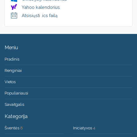
Yahoo kalendorius
Atsisiųsti .ics failą
Meniu
Pradinis
Renginiai
Vietos
Populiariausi
Savaitgalis
Kategorija
Šventės
8
Iniciatyvos
4