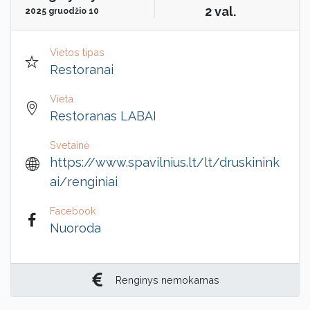
2 val.
2025 gruodžio 10
Vietos tipas
Restoranai
Vieta
Restoranas LABAI
Svetainė
https://www.spavilnius.lt/lt/druskinink
ai/renginiai
Facebook
Nuoroda
Renginys nemokamas