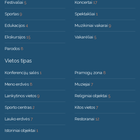
Festivaliai
5
Koncertai
17
Sportas
9
Spektakliai
1
Edukacijos
4
Muzikiniai vakarai
9
Ekskursijos
15
Vakarėliai
5
Parodos
8
Vietos tipas
Konferencijų salės
1
Pramogų zona
8
Meno erdvės
8
Muziejai
7
Lankytinos vietos
9
Religiniai objektai
5
Sporto centras
2
Kitos vietos
7
Lauko erdvės
7
Restoranai
12
Istoriniai objektai
1