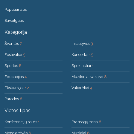
Populiariausi
Savaitgalis
Kategorija
Šventės
7
Iniciatyvos
3
Festivaliai
5
Koncertai
15
Sportas
8
Spektakliai
1
Edukacijos
4
Muzikiniai vakarai
8
Ekskursijos
12
Vakarėliai
4
Parodos
6
Vietos tipas
Konferencijų salės
1
Pramogų zona
6
Meno erdvės
8
Muziejai
6