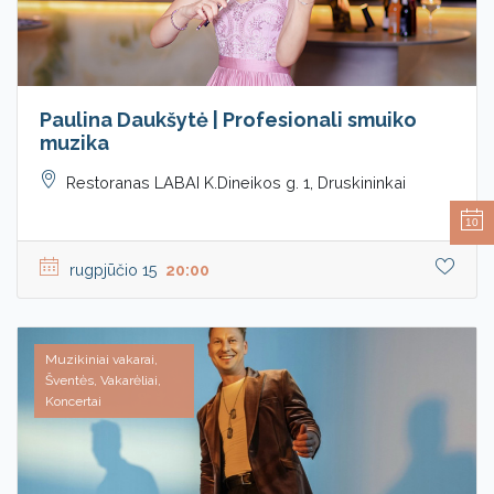
Paulina Daukšytė | Profesionali smuiko
muzika
Restoranas LABAI K.Dineikos g. 1, Druskininkai
10
rugpjūčio 15
20:00
Muzikiniai vakarai,
Šventės, Vakarėliai,
Koncertai