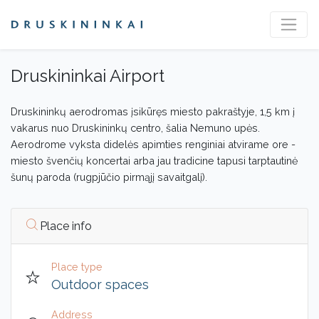
Druskininkai Airport
Druskininkų aerodromas įsikūręs miesto pakraštyje, 1,5 km į
vakarus nuo Druskininkų centro, šalia Nemuno upės.
Aerodrome vyksta didelės apimties renginiai atvirame ore -
miesto švenčių koncertai arba jau tradicine tapusi tarptautinė
šunų paroda (rugpjūčio pirmąjį savaitgalį).
Place info
Place type
Outdoor spaces
Address