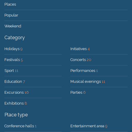
Places
Popular
Weekend
Category
Holidays
9
Initiatives
4
Festivals
5
Concerts
20
Sport
11
Performances
1
Education
7
Musical evenings
11
Excursions
16
Parties
6
Exhibitions
8
Place type
Conference halls
1
Entertainment area
9