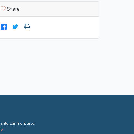
Share
Entertainment area
6