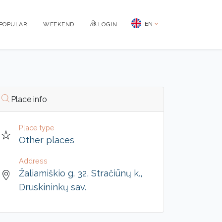
EN
POPULAR
WEEKEND
LOGIN
Place info
Place type
Other places
Address
Žaliamiškio g. 32, Stračiūnų k.,
Druskininkų sav.