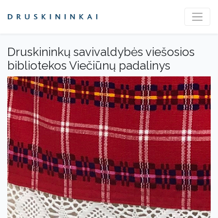
Druskininkų savivaldybės viešosios
bibliotekos Viečiūnų padalinys