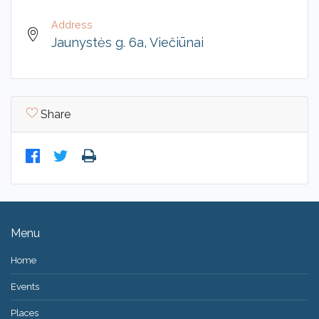
Address
Jaunystės g. 6a, Viečiūnai
Share
Menu
Home
Events
Places