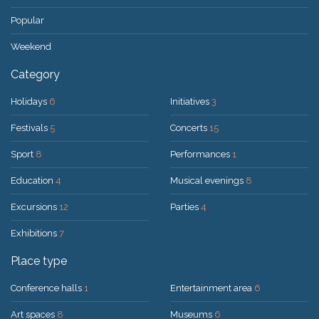
Popular
Weekend
Category
Holidays
6
Initiatives
3
Festivals
5
Concerts
15
Sport
8
Performances
1
Education
4
Musical evenings
8
Excursions
12
Parties
4
Exhibitions
7
Place type
Conference halls
1
Entertainment area
6
Art spaces
8
Museums
6