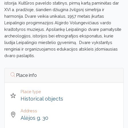
istorija. Kultūros paveldo statinys, pirmą kartą paminėtas dar
XVI a. pradžioje, šiandien džiugina žvilgsnį simetrija ir
harmonija. Dvare veikia unikalus, 1957 metais įkurtas
Leipalingio progimnazijos Algirdo Volungevičiaus vardo
kraštotyros muziejus. Apsilankę Leipalingio dvare pamatysite
archeologijos, istorijos bei etnografijos eksponatus, kurie
liudija Leipalingio miestelio gyvenimą. Dvare vykstantys
renginiai ir organizuojamos edukacijos atskleis įdomiausias
dvaro paslaptis.
Place info
Place type
Historical objects
Address
Alėjos g. 30