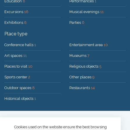
Education
8
Performances
1
Excursions
16
Musical evenings
11
Exhibitions
8
Parties
6
Place type
Conference halls
1
Entertainment area
10
Art spaces
11
Museums
7
Places to visit
10
Religious objects
5
Sports center
2
Other places
9
Outdoor spaces
8
Restaurants
14
Historical objects
1
Solution:
UAB "200mi"
© 2026 Druskininkai
Cookies used on the website ensure the best browsing