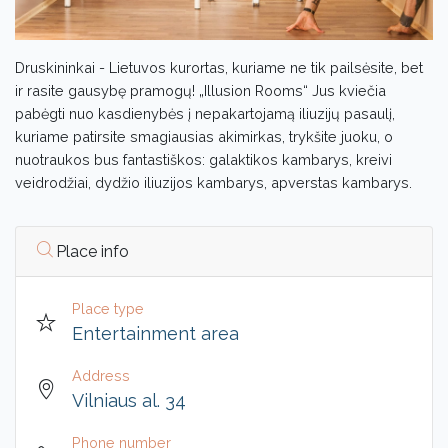
Druskininkai - Lietuvos kurortas, kuriame ne tik pailsėsite, bet
ir rasite gausybę pramogų! „Illusion Rooms“ Jus kviečia
pabėgti nuo kasdienybės į nepakartojamą iliuzijų pasaulį,
kuriame patirsite smagiausias akimirkas, trykšite juoku, o
nuotraukos bus fantastiškos: galaktikos kambarys, kreivi
veidrodžiai, dydžio iliuzijos kambarys, apverstas kambarys.
Place info
Place type
Entertainment area
Address
Vilniaus al. 34
Phone number