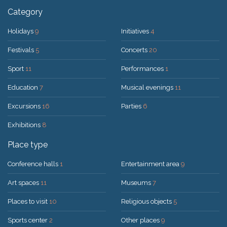
Category
Holidays
9
Initiatives
4
Festivals
5
Concerts
20
Sport
11
Performances
1
Education
7
Musical evenings
11
Excursions
16
Parties
6
Exhibitions
8
Place type
Conference halls
1
Entertainment area
9
Art spaces
11
Museums
7
Places to visit
10
Religious objects
5
Sports center
2
Other places
9