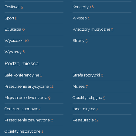
Festiwal
5
Koncerty
18
Sport
9
Występ
1
Edukacja
6
Wieczory muzyczne
9
Wycieczki
16
Strony
5
Wystawy
8
Rodzaj miejsca
Sale konferencyjne
1
Strefa rozrywki
8
Przestrzenie artystyczne
11
Muzea
7
Miejsca do odwiedzenia
9
Obiekty religijne
5
Centrum sportowe
2
Inne miejsca
7
Przestrzenie zewnętrzne
8
Restauracje
12
Obiekty historyczne
1