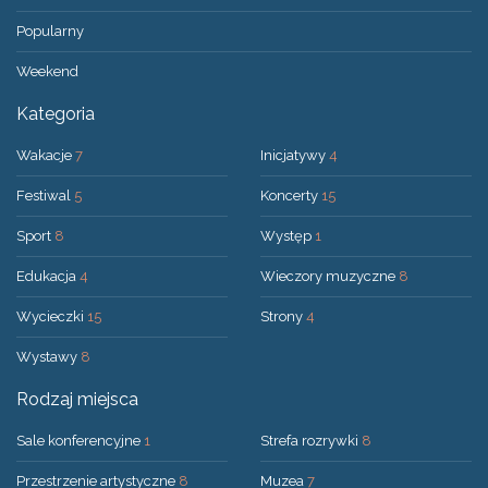
Popularny
Weekend
Kategoria
Wakacje
7
Inicjatywy
4
Festiwal
5
Koncerty
15
Sport
8
Występ
1
Edukacja
4
Wieczory muzyczne
8
Wycieczki
15
Strony
4
Wystawy
8
Rodzaj miejsca
Sale konferencyjne
1
Strefa rozrywki
8
Przestrzenie artystyczne
8
Muzea
7