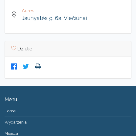
Adres
Jaunystės g. 6a, Viečiūnai
Dzielić
Menu
Home
Wydarzenia
Miejsca