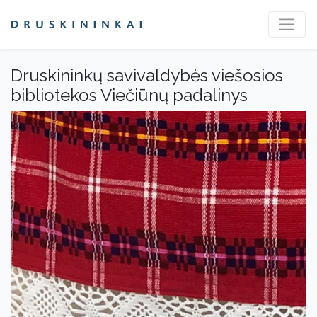
Druskininkų savivaldybės viešosios
bibliotekos Viečiūnų padalinys