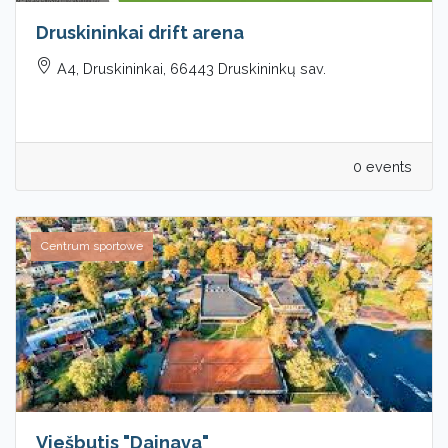
Druskininkai drift arena
A4, Druskininkai, 66443 Druskininkų sav.
0 events
Centrum sportowe
Viešbutis "Dainava"