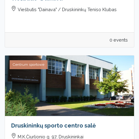
Viešbutis "Dainava" / Druskininkų Teniso Klubas
0 events
Centrum sportowe
Druskininkų sporto centro salė
M.K.Čiurlionio g. 97, Druskininkai