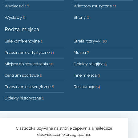
Wycieczki
16
Wieczory muzyczne
11
Wystawy
8
Strony
6
Rodzaj miejsca
Sale konferencyjne
1
Strefa rozrywki
10
Przestrzenie artystyczne
11
Muzea
7
Miejsca do odwiedzenia
10
Obiekty religijne
5
Centrum sportowe
2
Inne miejsca
9
Przestrzenie zewnętrzne
8
Restauracje
14
Obiekty historyczne
1
Rozwiązanie:
UAB "200mi"
© 2026 Druskininkai
Ciasteczka używane na stronie zapewniają najlepsze
doświadczenie przeglądania.