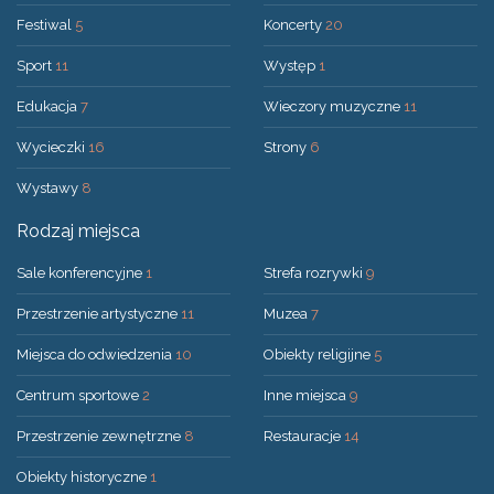
Festiwal
5
Koncerty
20
Sport
11
Występ
1
Edukacja
7
Wieczory muzyczne
11
Wycieczki
16
Strony
6
Wystawy
8
Rodzaj miejsca
Sale konferencyjne
1
Strefa rozrywki
9
Przestrzenie artystyczne
11
Muzea
7
Miejsca do odwiedzenia
10
Obiekty religijne
5
Centrum sportowe
2
Inne miejsca
9
Przestrzenie zewnętrzne
8
Restauracje
14
Obiekty historyczne
1