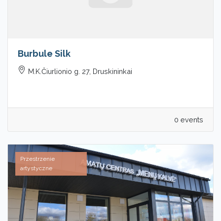
Burbule Silk
M.K.Čiurlionio g. 27, Druskininkai
0 events
Przestrzenie
artystyczne