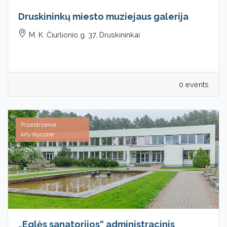
Druskininkų miesto muziejaus galerija
M. K. Čiurlionio g. 37, Druskininkai
0 events
Przestrzenie
artystyczne
„Eglės sanatorijos“ administracinis