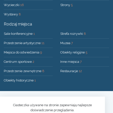
Wycieczki
16
Strony
5
Wystawy
8
Rodzaj miejsca
Sale konferencyjne
1
Strefa rozrywki
8
Przestrzenie artystyczne
11
Muzea
7
Miejsca do odwiedzenia
9
Obiekty religijne
5
Centrum sportowe
2
Inne miejsca
7
Przestrzenie zewnętrzne
8
Restauracje
12
Obiekty historyczne
1
Rozwiązanie:
UAB "200mi"
© 2026 Druskininkai
Ciasteczka używane na stronie zapewniają najlepsze
doświadczenie przeglądania.