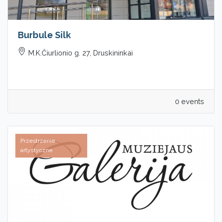
Burbule Silk
M.K.Čiurlionio g. 27, Druskininkai
0 events
Przestrzenie
artystyczne