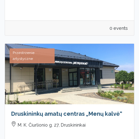
0 events
Przestrzenie
artystyczne
Druskininkų amatų centras „Menų kalvė“
M. K. Čiurlionio g. 27, Druskininkai