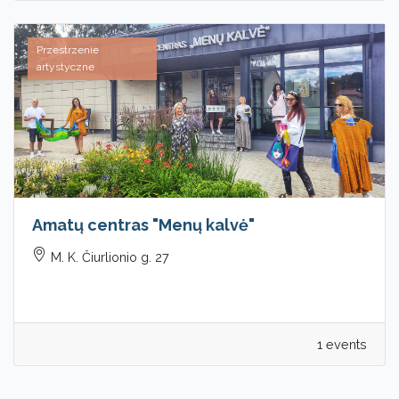
Przestrzenie
artystyczne
Amatų centras "Menų kalvė"
M. K. Čiurlionio g. 27
1 events