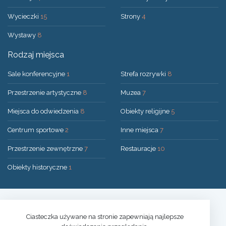
Wycieczki
15
Strony
4
Wystawy
8
Rodzaj miejsca
Sale konferencyjne
1
Strefa rozrywki
8
Przestrzenie artystyczne
8
Muzea
7
Miejsca do odwiedzenia
8
Obiekty religijne
5
Centrum sportowe
2
Inne miejsca
7
Przestrzenie zewnętrzne
7
Restauracje
10
Obiekty historyczne
1
Rozwiązanie:
UAB "200mi"
© 2026 Druskininkai
Ciasteczka używane na stronie zapewniają najlepsze