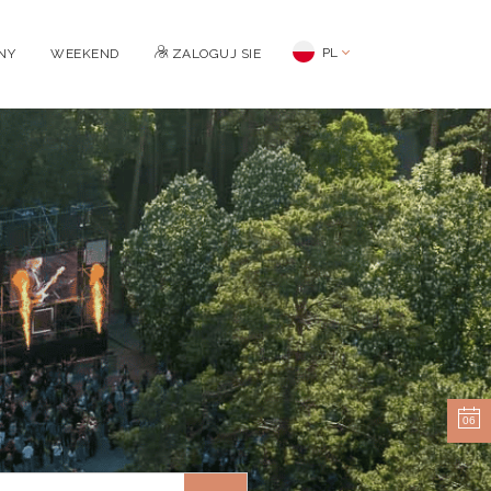
PL
NY
WEEKEND
ZALOGUJ SIE
06