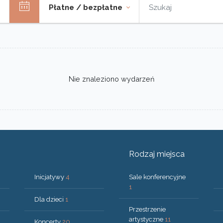
Płatne / bezpłatne
Nie znaleziono wydarzeń
Rodzaj miejsca
Inicjatywy
4
Sale konferencyjne
1
Dla dzieci
1
Przestrzenie
artystyczne
11
Koncerty
20