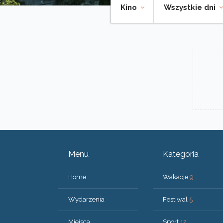
Kino
Wszystkie dni
Menu
Kategoria
Home
Wakacje
9
Wydarzenia
Festiwal
5
Miejsca
Sport
12