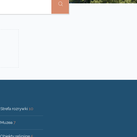
Strefa rozrywki
10
Muzea
7
Obiekty religijne
5