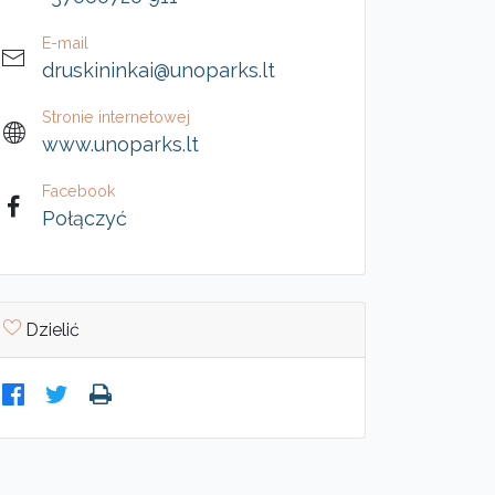
E-mail
druskininkai@unoparks.lt
Stronie internetowej
www.unoparks.lt
Facebook
Połączyć
Dzielić