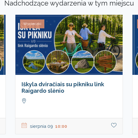
Nadchodzące wydarzenia w tym miejscu
Wycieczki
Iškyla dviračiais su pikniku link
Raigardo slėnio
sierpnia 09
10:00