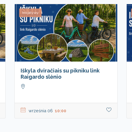
Inicjatywy
Iškyla dviračiais su pikniku link
Raigardo slėnio
września 06
10:00