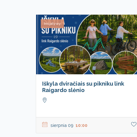
Inicjatywy
Iškyla dviračiais su pikniku link
Raigardo slėnio
sierpnia 09
10:00