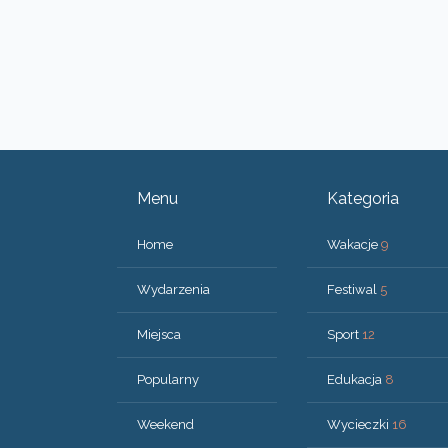
Menu
Kategoria
Home
Wakacje
9
Wydarzenia
Festiwal
5
Miejsca
Sport
12
Popularny
Edukacja
8
Weekend
Wycieczki
16