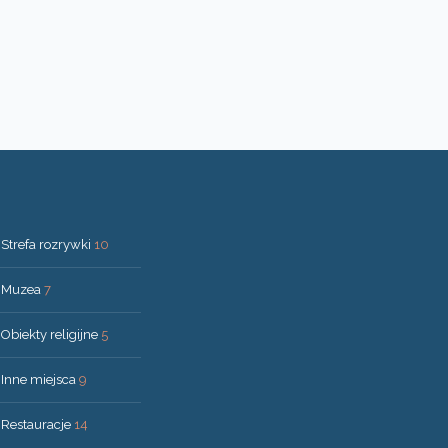
Strefa rozrywki
10
Muzea
7
Obiekty religijne
5
Inne miejsca
9
Restauracje
14