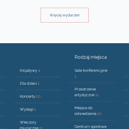
Więcej wydarzeń
Rodzaj miejsca
Inicjatywy
4
Sale konferencyjne
1
Dla dzieci
1
Przestrzenie
artystyczne
11
Koncerty
20
Miejsca do
Występ
1
odwiedzenia
10
Wieczory
Centrum sportowe
muzyczne
11