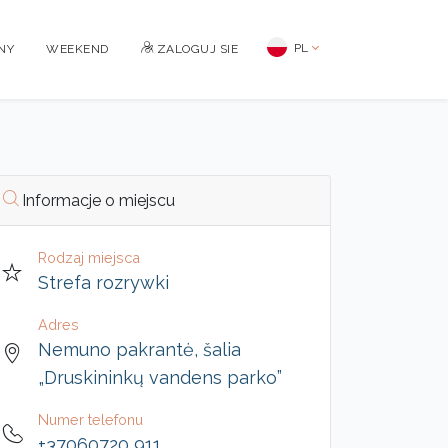
PL
NY
WEEKEND
ZALOGUJ SIE
Informacje o miejscu
Rodzaj miejsca
Strefa rozrywki
Adres
Nemuno pakrantė, šalia
„Druskininkų vandens parko”
Numer telefonu
+37060720 911