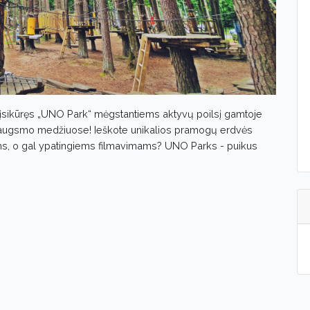
įsikūręs „UNO Park“ mėgstantiems aktyvų poilsį gamtoje
džiaugsmo medžiuose! Ieškote unikalios pramogų erdvės
ėms, o gal ypatingiems filmavimams? UNO Parks - puikus