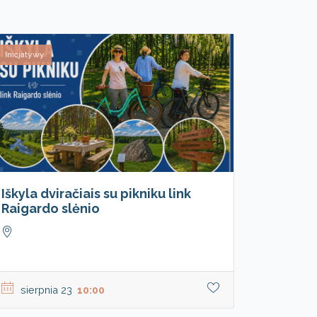
Inicjatywy
Iškyla dviračiais su pikniku link
Raigardo slėnio
sierpnia 23
10:00