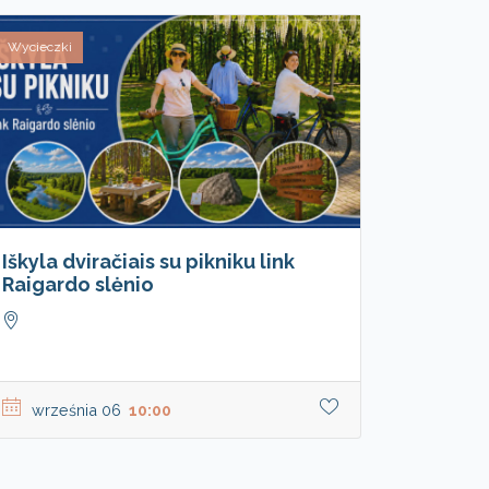
Wycieczki
Iškyla dviračiais su pikniku link
Raigardo slėnio
września 06
10:00