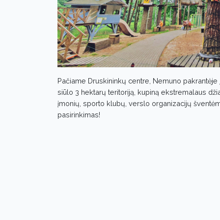
Pačiame Druskininkų centre, Nemuno pakrantėje 
siūlo 3 hektarų teritoriją, kupiną ekstremalaus 
įmonių, sporto klubų, verslo organizacijų švent
pasirinkimas!