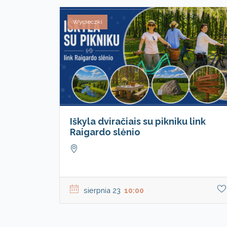
Wycieczki
Iškyla dviračiais su pikniku link
Raigardo slėnio
sierpnia 23
10:00