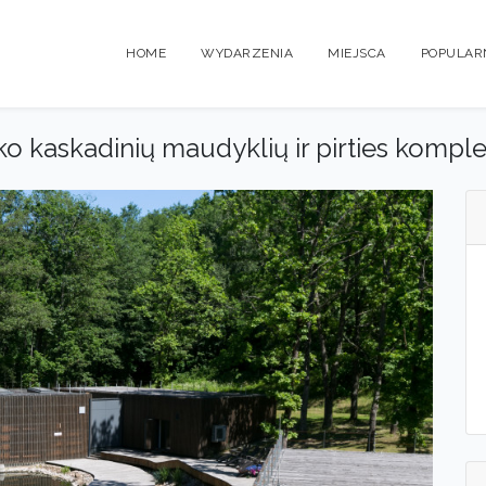
HOME
WYDARZENIA
MIEJSCA
POPULAR
o kaskadinių maudyklių ir pirties kompl