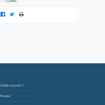
Dzielić
Strefa rozrywki
8
Muzea
7