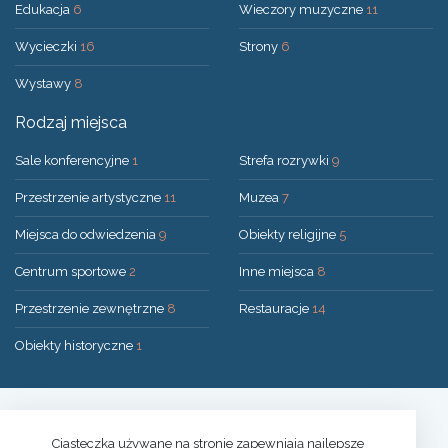
Edukacja
6
Wieczory muzyczne
11
Wycieczki
16
Strony
6
Wystawy
8
Rodzaj miejsca
Sale konferencyjne
1
Strefa rozrywki
9
Przestrzenie artystyczne
11
Muzea
7
Miejsca do odwiedzenia
9
Obiekty religijne
5
Centrum sportowe
2
Inne miejsca
8
Przestrzenie zewnętrzne
8
Restauracje
14
Obiekty historyczne
1
Rozwiązanie:
UAB "200mi"
© 2026 Druskininkai
Ciasteczka używane na stronie zapewniają najlepsze