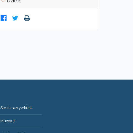
Dzielić
Strefa rozrywki
10
Muzea
7