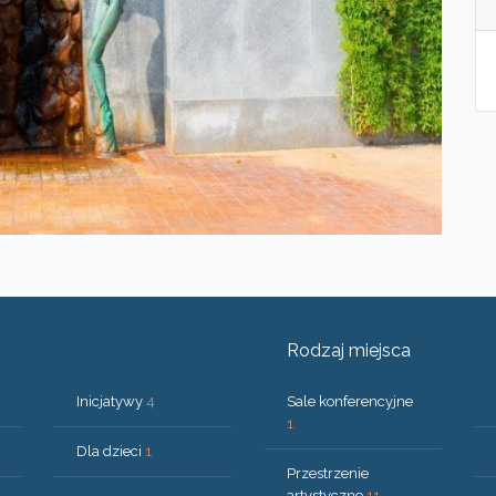
Rodzaj miejsca
Inicjatywy
4
Sale konferencyjne
1
Dla dzieci
1
Przestrzenie
artystyczne
11