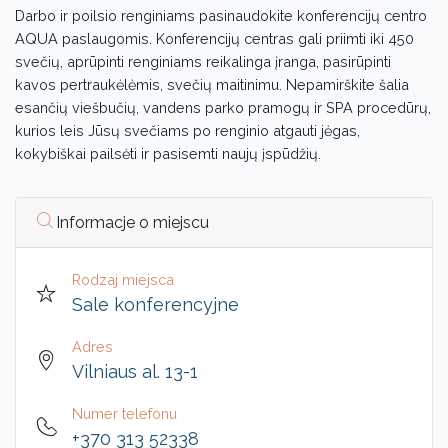
Darbo ir poilsio renginiams pasinaudokite konferencijų centro
AQUA paslaugomis. Konferencijų centras gali priimti iki 450
svečių, aprūpinti renginiams reikalinga įranga, pasirūpinti
kavos pertraukėlėmis, svečių maitinimu. Nepamirškite šalia
esančių viešbučių, vandens parko pramogų ir SPA procedūrų,
kurios leis Jūsų svečiams po renginio atgauti jėgas,
kokybiškai pailsėti ir pasisemti naujų įspūdžių.
Informacje o miejscu
Rodzaj miejsca
Sale konferencyjne
Adres
Vilniaus al. 13-1
Numer telefonu
+370 313 52338