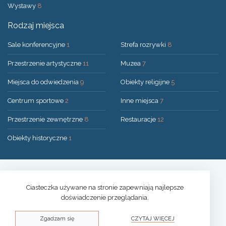
Wystawy
8
Rodzaj miejsca
Sale konferencyjne
1
Strefa rozrywki
8
Przestrzenie artystyczne
11
Muzea
7
Miejsca do odwiedzenia
9
Obiekty religijne
5
Centrum sportowe
2
Inne miejsca
7
Przestrzenie zewnętrzne
8
Restauracje
12
Obiekty historyczne
1
Rozwiązanie:
UAB "200mi"
© 2026 Druskininkai
Ciasteczka używane na stronie zapewniają najlepsze
doświadczenie przeglądania.
Polityka prywatności
Zgadzam się
CZYTAJ WIĘCEJ