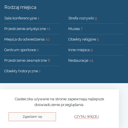
Rodzaj miejsca
Sale konferencyjne
1
Strefa rozrywki
9
Przestrzenie artystyczne
11
Muzea
7
Miejsca do odwiedzenia
10
Obiekty religijne
5
Centrum sportowe
2
Inne miejsca
9
Przestrzenie zewnętrzne
8
Restauracje
14
Obiekty historyczne
1
Rozwiązanie:
UAB "200mi"
© 2026 Druskininkai
Ciasteczka używane na stronie zapewniają najlepsze
doświadczenie przeglądania.
Polityka prywatności
Zgadzam się
CZYTAJ WIĘCEJ
Polityka plików cookies