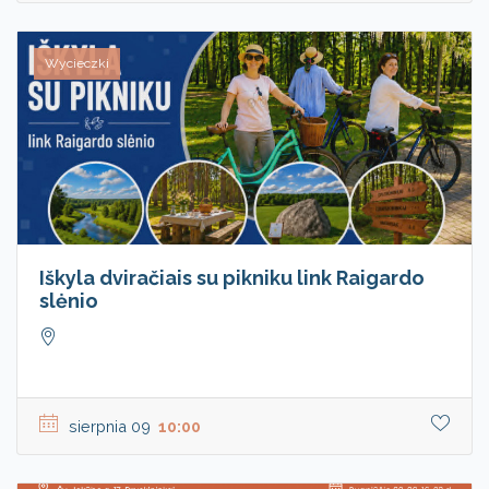
Wycieczki
Iškyla dviračiais su pikniku link Raigardo
slėnio
sierpnia 09
10:00