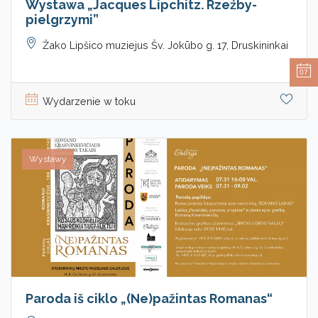
Wystawa „Jacques Lipchitz. Rzeźby-
pielgrzymi”
Žako Lipšico muziejus Šv. Jokūbo g. 17, Druskininkai
07
Wydarzenie w toku
Wystawy
Paroda iš ciklo „(Ne)pažintas Romanas“