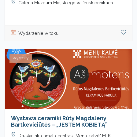
Galeria Muzeum Miejskiego w Druskiennikach
Wydarzenie w toku
Wystawy
Wystawa ceramiki Rūty Magdaleny
Bartkevičiūtės – „JESTEM KOBIETĄ”
Druskininkų amatų centras „Menų kalvė“ M. K.