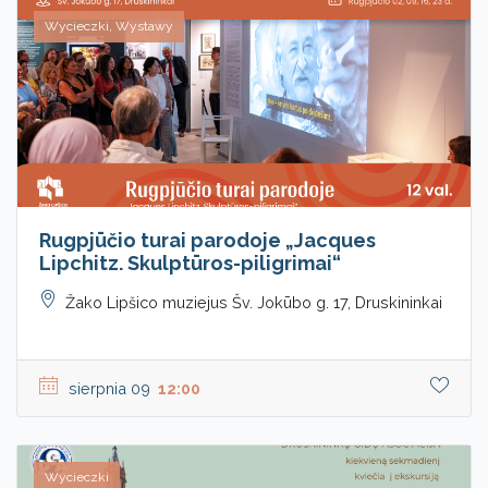
Wycieczki, Wystawy
Rugpjūčio turai parodoje „Jacques
Lipchitz. Skulptūros-piligrimai“
Žako Lipšico muziejus Šv. Jokūbo g. 17, Druskininkai
sierpnia 09
12:00
Wycieczki