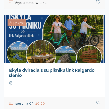
Wydarzenie w toku
Inicjatywy
Iškyla dviračiais su pikniku link Raigardo
slėnio
sierpnia 09
10:00