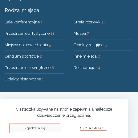
Rodzaj miejsca
Sale konferencyjne
1
Strefa rozrywki
9
Przestrzenie artystyczne
11
Muzea
7
Miejsca do odwiedzenia
9
Obiekty religijne
5
Centrum sportowe
2
Inne miejsca
8
Przestrzenie zewnętrzne
8
Restauracje
14
Obiekty historyczne
1
Rozwiązanie:
UAB "200mi"
© 2026 Druskininkai
Ciasteczka używane na stronie zapewniają najlepsze
doświadczenie przeglądania.
Polityka prywatności
Zgadzam się
CZYTAJ WIĘCEJ
Polityka plików cookies