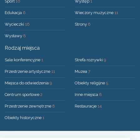
Sport
10
Występ
1
Edukacja
6
Wieczory muzyczne
11
Wycieczki
16
Strony
6
Wystawy
8
Rodzaj miejsca
Sale konferencyjne
1
Strefa rozrywki
9
Przestrzenie artystyczne
11
Muzea
7
Miejsca do odwiedzenia
9
Obiekty religijne
5
Centrum sportowe
2
Inne miejsca
8
Przestrzenie zewnętrzne
8
Restauracje
14
Obiekty historyczne
1