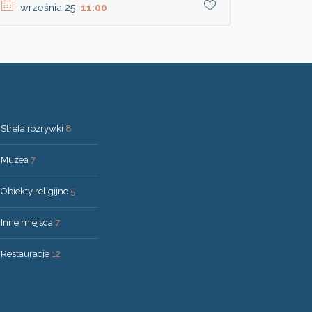
września 25
11:00
Strefa rozrywki
8
Muzea
7
Obiekty religijne
5
Inne miejsca
7
Restauracje
12