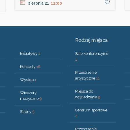
sierpnia 21
12:00
Rodzaj miejsca
Inicjatywy
4
Sale konferencyjne
1
Koncerty
18
Przestrzenie
artystyczne
11
Występ
1
Miejsca do
Wieczory
odwiedzenia
9
muzyczne
9
Centrum sportowe
Strony
5
2
Przestrzenie