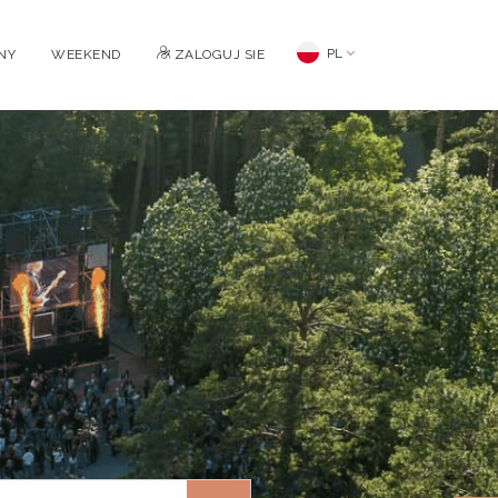
PL
NY
WEEKEND
ZALOGUJ SIE