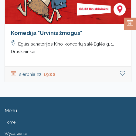
08
Komedija "Urvinis žmogus"
Eglės sanatorijos Kino-koncertų salė Eglės g. 1,
Druskininkai
sierpnia 22
19:00
Menu
Home
Wydarzenia