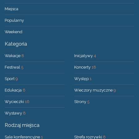
Miejsca
Popularny
Weekend
Kategoria
Wakacje
8
Inicjatywy
4
Festiwal
5
Koncerty
18
Sport
9
Występ
1
Edukacja
6
Wieczory muzyczne
9
Wycieczki
16
Strony
5
Wystawy
8
Rodzaj miejsca
Sale konferencyjne
1
Strefa rozrywki
8