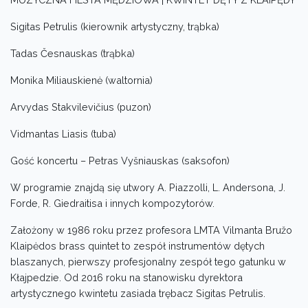
Sigitas Petrulis (kierownik artystyczny, trąbka)
Tadas Česnauskas (trąbka)
Monika Miliauskienė (waltornia)
Arvydas Stakvilevičius (puzon)
Vidmantas Liasis (tuba)
Gość koncertu – Petras Vyšniauskas (saksofon)
W programie znajdą się utwory A. Piazzolli, L. Andersona, J.
Forde, R. Giedraitisa i innych kompozytorów.
Założony w 1986 roku przez profesora LMTA Vilmanta Bružo
Klaipėdos brass quintet to zespół instrumentów dętych
blaszanych, pierwszy profesjonalny zespół tego gatunku w
Kłajpedzie. Od 2016 roku na stanowisku dyrektora
artystycznego kwintetu zasiada trębacz Sigitas Petrulis.