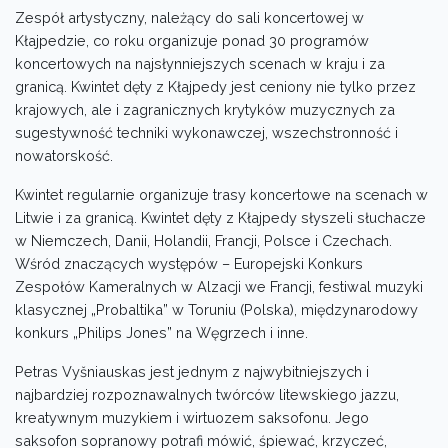
Zespół artystyczny, należący do sali koncertowej w
Kłajpedzie, co roku organizuje ponad 30 programów
koncertowych na najsłynniejszych scenach w kraju i za
granicą. Kwintet dęty z Kłajpedy jest ceniony nie tylko przez
krajowych, ale i zagranicznych krytyków muzycznych za
sugestywność techniki wykonawczej, wszechstronność i
nowatorskość.
Kwintet regularnie organizuje trasy koncertowe na scenach w
Litwie i za granicą. Kwintet dęty z Kłajpedy słyszeli słuchacze
w Niemczech, Danii, Holandii, Francji, Polsce i Czechach.
Wśród znaczących występów – Europejski Konkurs
Zespołów Kameralnych w Alzacji we Francji, festiwal muzyki
klasycznej „Probaltika” w Toruniu (Polska), międzynarodowy
konkurs „Philips Jones” na Węgrzech i inne.
Petras Vyšniauskas jest jednym z najwybitniejszych i
najbardziej rozpoznawalnych twórców litewskiego jazzu,
kreatywnym muzykiem i wirtuozem saksofonu. Jego
saksofon sopranowy potrafi mówić, śpiewać, krzyczeć,