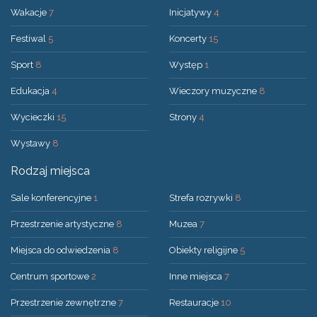
Wakacje
7
Inicjatywy
4
Festiwal
5
Koncerty
15
Sport
8
Występ
1
Edukacja
4
Wieczory muzyczne
8
Wycieczki
15
Strony
4
Wystawy
8
Rodzaj miejsca
Sale konferencyjne
1
Strefa rozrywki
8
Przestrzenie artystyczne
8
Muzea
7
Miejsca do odwiedzenia
8
Obiekty religijne
5
Centrum sportowe
2
Inne miejsca
7
Przestrzenie zewnętrzne
7
Restauracje
10