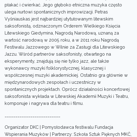
płakać i ćwierkać. Jego głęboko etniczna muzyka często
ulega nurtowi spontanicznych improwizacji. Petras
Vyšniauskas jest najbardziej utytułowanym litewskim
saksofonistą, odznaczonym Orderem Wielkiego Księcia
Litewskiego Giedymina, Nagrodą Narodową, uznaną za
wartość narodową w 2005 roku, a w 2011 roku Nagrodą
Festiwalu Jazzowego w Wilnie za Zasługi dla Litewskiego
Jazzu. Wśród partnerów saksofonisty, otwartego na
eksperymenty, znajdują się nie tylko jazz, ale także
wykonawcy muzyki folklorystycznej, klasycznej i
współczesnej muzyki akademickiej. Ostatnio gra głównie w
międzynarodowych zespołach i uczestniczy w
spontanicznych projektach. Oprócz działalności koncertowej
saksofonista wykłada w Litewskiej Akademii Muzyki i Teatru,
komponuje i nagrywa dla teatru i filmu.
__________________________
Organizator DKC | Pomysłodawca festiwalu Fundacja
Wspierania Muzyków | Partnerzy: Szkoła Sztuk Pięknych MKČ,