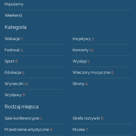
Popularny
Weekend
Kategoria
Wakacje
7
Inicjatywy
3
Festiwal
5
Koncerty
15
Sport
8
Występ
1
Edukacja
5
Wieczory muzyczne
8
Wycieczki
12
Strony
4
Wystawy
6
Rodzaj miejsca
Sale konferencyjne
1
Strefa rozrywki
6
Przestrzenie artystyczne
8
Muzea
7