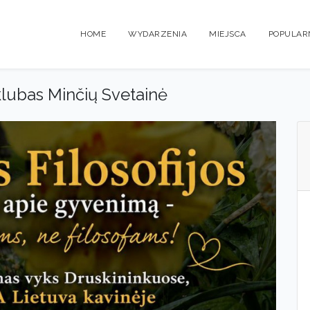
HOME
WYDARZENIA
MIEJSCA
POPULAR
 klubas Minčių Svetainė