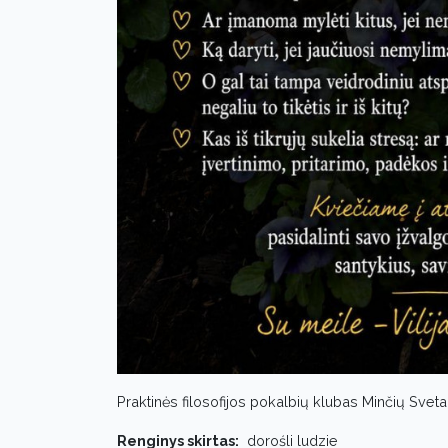
Praktinės filosofijos pokalbių klubas Minčių Sveta
Renginys skirtas:
dorośli ludzie