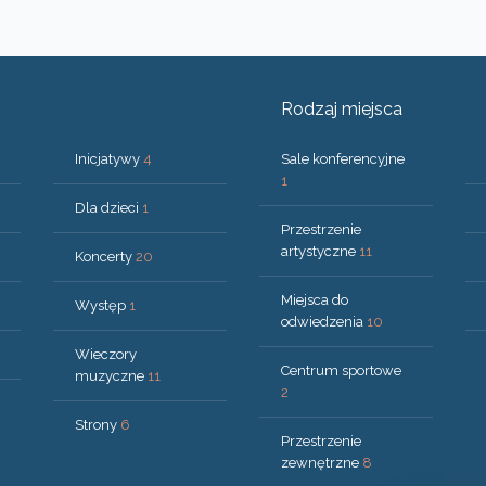
Rodzaj miejsca
Inicjatywy
4
Sale konferencyjne
1
Dla dzieci
1
Przestrzenie
artystyczne
11
Koncerty
20
Miejsca do
Występ
1
odwiedzenia
10
Wieczory
Centrum sportowe
muzyczne
11
2
Strony
6
Przestrzenie
zewnętrzne
8