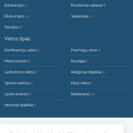
Edukacijos
4
Muzikiniai vakarai
8
Ekskursijos
15
Vakarėliai
4
Parodos
8
Vietos tipas
Konferencijų salės
1
Pramogų zona
8
Meno erdvės
8
Muziejai
7
Lankytinos vietos
8
Religiniai objektai
5
Sporto centras
2
Kitos vietos
7
Lauko erdvės
7
Restoranai
10
Istoriniai objektai
1
Sprendimas:
UAB "200mi"
© 2026 Druskininkai