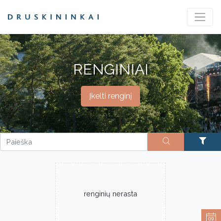
RENGINIAI
Įkelti renginį
renginių nerasta
09