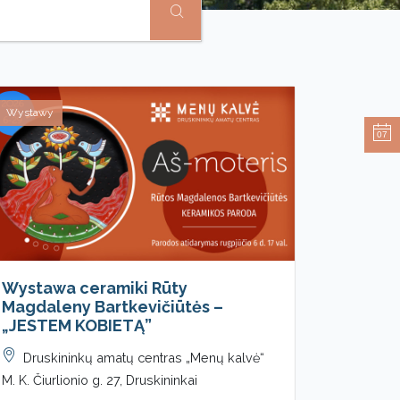
Wystawy
07
Wystawa ceramiki Rūty
Magdaleny Bartkevičiūtės –
„JESTEM KOBIETĄ”
Druskininkų amatų centras „Menų kalvė“
M. K. Čiurlionio g. 27, Druskininkai