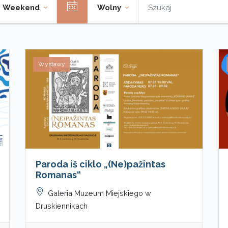
Weekend
Wolny
Wystawy
Paroda iš ciklo „(Ne)pažintas
Romanas“
Galeria Muzeum Miejskiego w
Druskiennikach