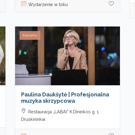
Wydarzenie w toku
Koncerty
Paulina Daukšytė | Profesjonalna
muzyka skrzypcowa
Restauracja „LABAI” K.Dineikos g. 1,
Druskininkai