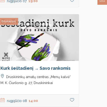
rugpjūčio 07
19:00
Edukacijos
Kurk šeštadienį → Savo rankomis
Druskininkų amatų centras „Menų kalvė“
M. K. Čiurlionio g. 27, Druskininkai
rugpjūčio 08
14:00