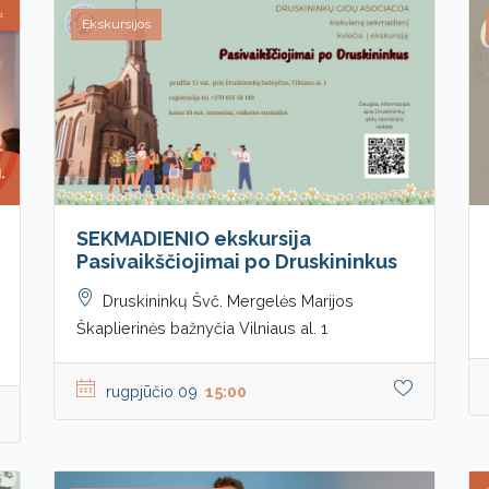
Ekskursijos
SEKMADIENIO ekskursija
Pasivaikščiojimai po Druskininkus
Druskininkų Švč. Mergelės Marijos
Škaplierinės bažnyčia Vilniaus al. 1
rugpjūčio 09
15:00