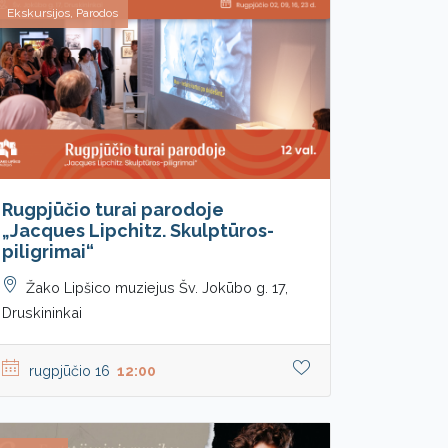
Ekskursijos, Parodos
Rugpjūčio turai parodoje
„Jacques Lipchitz. Skulptūros-
piligrimai“
Žako Lipšico muziejus Šv. Jokūbo g. 17,
Druskininkai
rugpjūčio 16
12:00