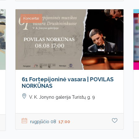
Koncertai
61 Fortepijoninė vasara | POVILAS
NORKŪNAS
V. K. Jonyno galerija Turistų g. 9
rugpjūčio 08
17:00