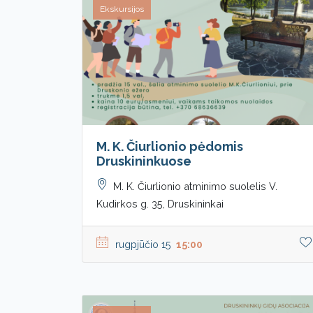
Ekskursijos
M. K. Čiurlionio pėdomis
Druskininkuose
M. K. Čiurlionio atminimo suolelis V.
Kudirkos g. 35, Druskininkai
rugpjūčio 15
15:00