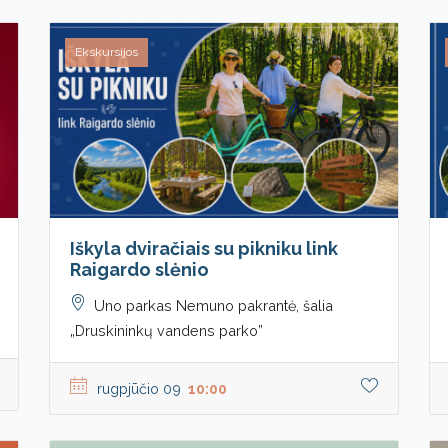
Ekskursijos
Iškyla dviračiais su pikniku link
Raigardo slėnio
Uno parkas Nemuno pakrantė, šalia
„Druskininkų vandens parko”
rugpjūčio 09
10:00