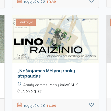
rugpjūčio 06
19:30
Edukacijos
„Nešiojamas Mėlynų rankų
atspaudas“
Amatų centras "Menų kalvė" M. K.
Čiurlionio g. 27
rugpjūčio 08
14:00