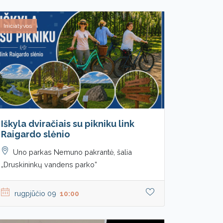
Iniciatyvos
Iškyla dviračiais su pikniku link
Raigardo slėnio
Uno parkas Nemuno pakrantė, šalia
„Druskininkų vandens parko”
rugpjūčio 09
10:00