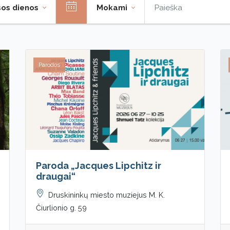
sos dienos
Mokami
Parodos
Paroda „Jacques Lipchitz ir
draugai“
Druskininkų miesto muziejus M. K.
Čiurlionio g. 59