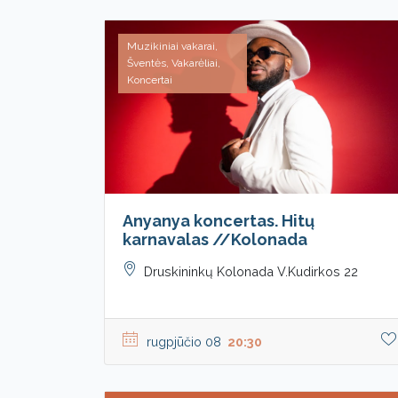
Muzikiniai vakarai,
Šventės, Vakarėliai,
Koncertai
Anyanya koncertas. Hitų
karnavalas //Kolonada
Druskininkų Kolonada V.Kudirkos 22
rugpjūčio 08
20:30