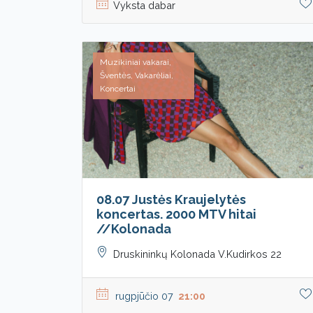
Vyksta dabar
Muzikiniai vakarai,
Šventės, Vakarėliai,
Koncertai
08.07 Justės Kraujelytės
koncertas. 2000 MTV hitai
//Kolonada
Druskininkų Kolonada V.Kudirkos 22
rugpjūčio 07
21:00