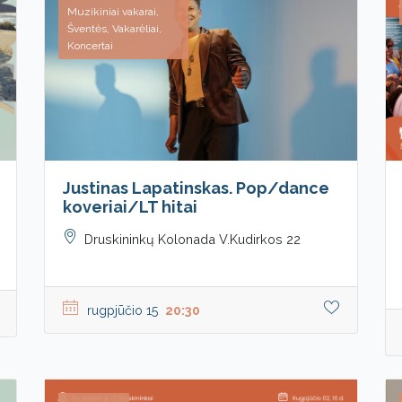
Muzikiniai vakarai,
Šventės, Vakarėliai,
Koncertai
Justinas Lapatinskas. Pop/dance
koveriai/LT hitai
Druskininkų Kolonada V.Kudirkos 22
rugpjūčio 15
20:30