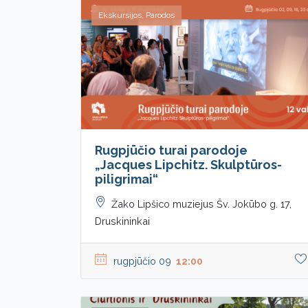
Ekskursijos, Parodos
Rugpjūčio turai parodoje
„Jacques Lipchitz. Skulptūros-
piligrimai“
Žako Lipšico muziejus Šv. Jokūbo g. 17,
Druskininkai
rugpjūčio 09
12:00