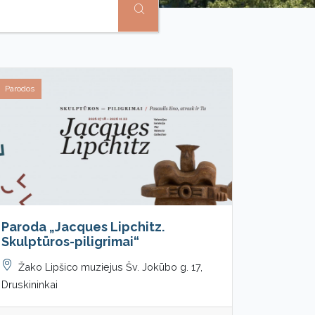
Parodos
Paroda „Jacques Lipchitz.
Skulptūros-piligrimai“
Žako Lipšico muziejus Šv. Jokūbo g. 17,
Druskininkai