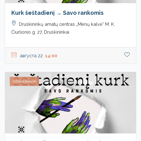
Kurk šeštadienį → Savo rankomis
Druskininkų amatų centras „Menų kalvė“ M. K.
Čiurlionio g. 27, Druskininkai
августа 22
14:00
Образование