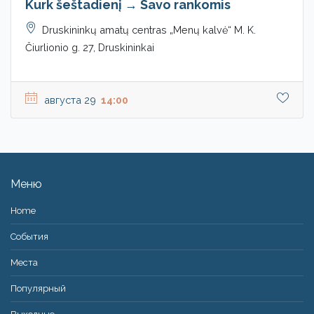
Kurk šeštadienį → Savo rankomis
Druskininkų amatų centras „Menų kalvė“ M. K.
Čiurlionio g. 27, Druskininkai
августа 29
14:00
Меню
Home
События
Места
Популярный