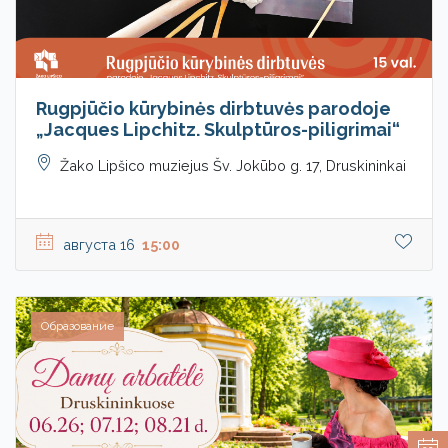
Rugpjūčio kūrybinės dirbtuvės parodoje
„Jacques Lipchitz. Skulptūros-piligrimai“
Žako Lipšico muziejus Šv. Jokūbo g. 17, Druskininkai
августа 16
15:00
Образование