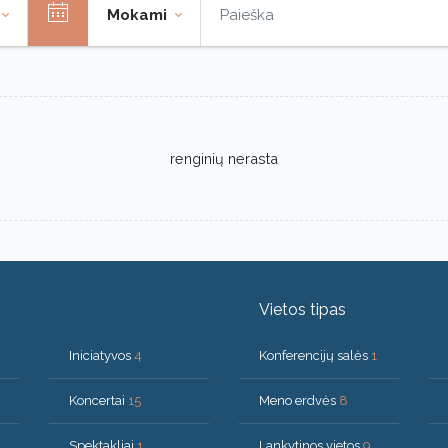
Mokami
renginių nerasta
Vietos tipas
Iniciatyvos
4
Konferencijų salės
1
Koncertai
15
Meno erdvės
8
Spektakliai
1
Lankytinos vietos
9