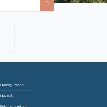
Pramogų zona
8
Muziejai
7
Religiniai objektai
5