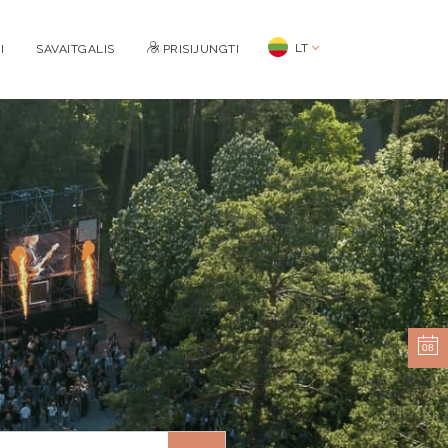
LT
I
SAVAITGALIS
PRISIJUNGTI
08