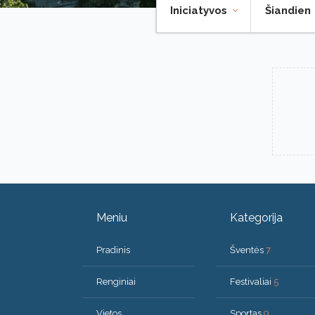
Iniciatyvos
Šiandien
Meniu
Kategorija
Pradinis
Šventės
7
Renginiai
Festivaliai
5
Vietos
Sportas
9