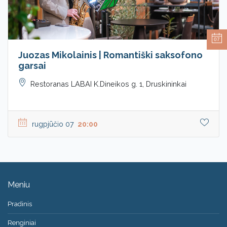
07
Juozas Mikolainis | Romantiški saksofono
garsai
Restoranas LABAI K.Dineikos g. 1, Druskininkai
rugpjūčio 07
20:00
Meniu
Pradinis
Renginiai