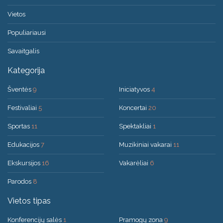
Vietos
Populiariausi
Savaitgalis
Kategorija
Šventės
9
Iniciatyvos
4
Festivaliai
5
Koncertai
20
Sportas
11
Spektakliai
1
Edukacijos
7
Muzikiniai vakarai
11
Ekskursijos
16
Vakarėliai
6
Parodos
8
Vietos tipas
Konferencijų salės
1
Pramogų zona
9