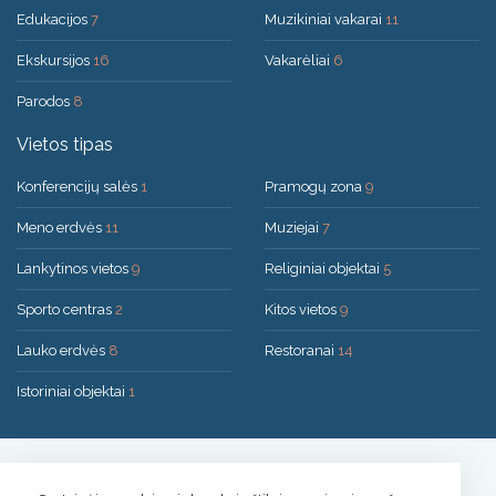
Edukacijos
7
Muzikiniai vakarai
11
Ekskursijos
16
Vakarėliai
6
Parodos
8
Vietos tipas
Konferencijų salės
1
Pramogų zona
9
Meno erdvės
11
Muziejai
7
Lankytinos vietos
9
Religiniai objektai
5
Sporto centras
2
Kitos vietos
9
Lauko erdvės
8
Restoranai
14
Istoriniai objektai
1
Sprendimas:
UAB "200mi"
© 2026 Druskininkai