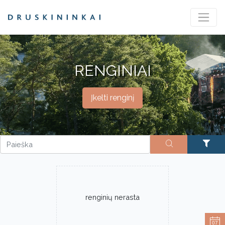
RENGINIAI
Įkelti renginį
renginių nerasta
07