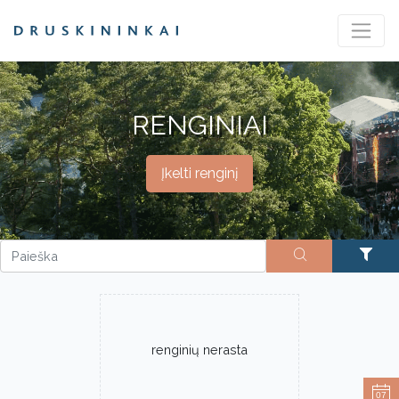
RENGINIAI
Įkelti renginį
renginių nerasta
07