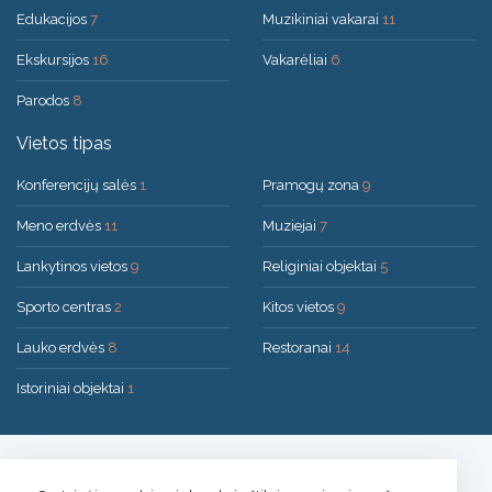
Edukacijos
7
Muzikiniai vakarai
11
Ekskursijos
16
Vakarėliai
6
Parodos
8
Vietos tipas
Konferencijų salės
1
Pramogų zona
9
Meno erdvės
11
Muziejai
7
Lankytinos vietos
9
Religiniai objektai
5
Sporto centras
2
Kitos vietos
9
Lauko erdvės
8
Restoranai
14
Istoriniai objektai
1
Sprendimas:
UAB "200mi"
© 2026 Druskininkai