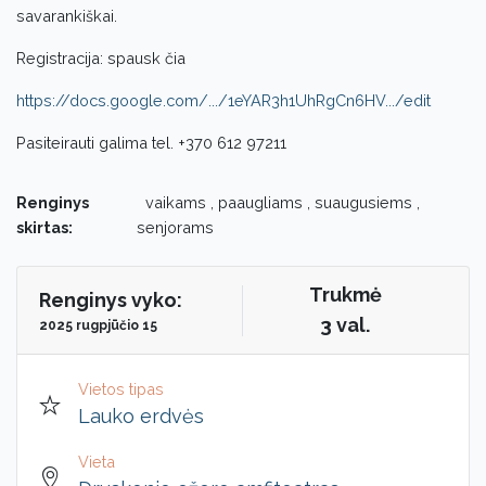
savarankiškai.
Registracija: spausk čia
https://docs.google.com/.../1eYAR3h1UhRgCn6HV.../edit
Pasiteirauti galima tel. +370 612 97211
Renginys
vaikams , paaugliams , suaugusiems ,
skirtas:
senjorams
Trukmė
Renginys vyko:
3 val.
2025 rugpjūčio 15
Vietos tipas
Lauko erdvės
Vieta