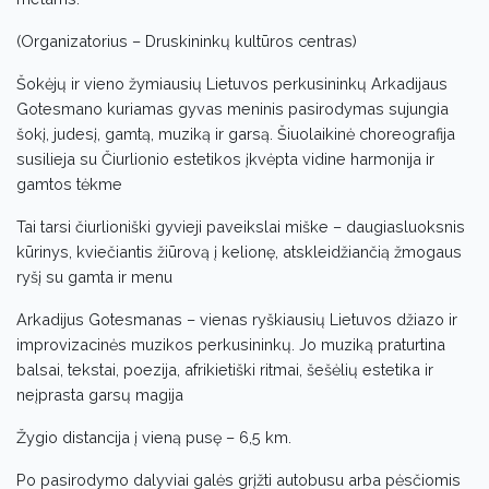
(Organizatorius – Druskininkų kultūros centras)
Šokėjų ir vieno žymiausių Lietuvos perkusininkų Arkadijaus
Gotesmano kuriamas gyvas meninis pasirodymas sujungia
šokį, judesį, gamtą, muziką ir garsą. Šiuolaikinė choreografija
susilieja su Čiurlionio estetikos įkvėpta vidine harmonija ir
gamtos tėkme
Tai tarsi čiurlioniški gyvieji paveikslai miške – daugiasluoksnis
kūrinys, kviečiantis žiūrovą į kelionę, atskleidžiančią žmogaus
ryšį su gamta ir menu
Arkadijus Gotesmanas – vienas ryškiausių Lietuvos džiazo ir
improvizacinės muzikos perkusininkų. Jo muziką praturtina
balsai, tekstai, poezija, afrikietiški ritmai, šešėlių estetika ir
neįprasta garsų magija
Žygio distancija į vieną pusę – 6,5 km.
Po pasirodymo dalyviai galės grįžti autobusu arba pėsčiomis