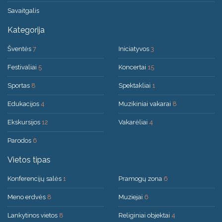
Savaitgalis
Kategorija
Šventės
7
Iniciatyvos
3
Festivaliai
5
Koncertai
15
Sportas
8
Spektakliai
1
Edukacijos
4
Muzikiniai vakarai
8
Ekskursijos
12
Vakarėliai
4
Parodos
6
Vietos tipas
Konferencijų salės
1
Pramogų zona
6
Meno erdvės
8
Muziejai
6
Lankytinos vietos
8
Religiniai objektai
4