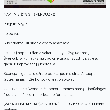
NAKTINIS ŽYGIS Į ŠVENDUBRĘ
Rugpjūčio 15 d.
20:00 val.
Susitinkame Druskonio ežero amfiteatre
Leiskis į nepamirštamą vakaro nuotykį! Žygiuosime į
Švendubrę, kur lauks jau tradicine tapusi įspūdinga šviesų,
garsų ir improvizacijų impresija
Scenoje – garsusis džiazo perkusijos meistras Arkadijus
Gotesmanas ir „Šeiko“ šokio teatro šokėjai.
22:00 val. prie Švendubrės bendruomenės namų – įspūdingas
šiuolaikinio šokio ir muzikos performansas
„VAKARO IMPRESIJA ŠVENDUBRĖJE“ – skirtas M. K. Čiurlionio
metams.