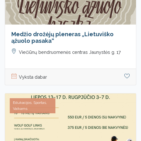
Medžio drožėjų pleneras „Lietuviško
ąžuolo pasaka“
Viečiūnų bendruomenės centras Jaunystės g. 17
Vyksta dabar
Edukacijos, Sportas,
Vaikams