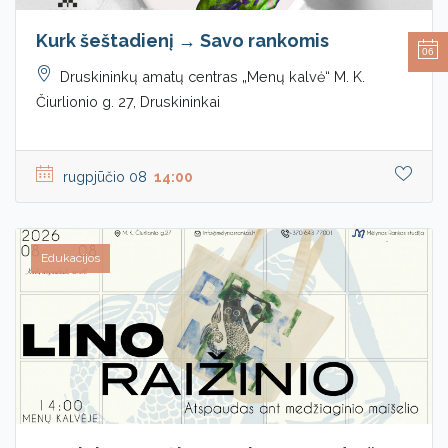
Kurk šeštadienį → Savo rankomis
06
Druskininkų amatų centras „Menų kalvė“ M. K.
Čiurlionio g. 27, Druskininkai
rugpjūčio 08
14:00
Edukacijos