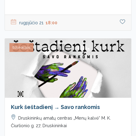
rugpjūčio 21
18:00
Edukacijos
Kurk šeštadienį → Savo rankomis
Druskininkų amatų centras „Menų kalvė“ M. K.
Čiurlionio g. 27, Druskininkai