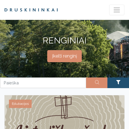
RENGINIAI
Įkelti renginį
Edukacijos