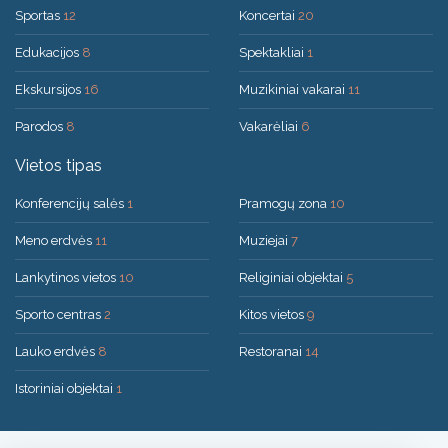
Sportas
12
Koncertai
20
Edukacijos
8
Spektakliai
1
Ekskursijos
16
Muzikiniai vakarai
11
Parodos
8
Vakarėliai
6
Vietos tipas
Konferencijų salės
1
Pramogų zona
10
Meno erdvės
11
Muziejai
7
Lankytinos vietos
10
Religiniai objektai
5
Sporto centras
2
Kitos vietos
9
Lauko erdvės
8
Restoranai
14
Istoriniai objektai
1