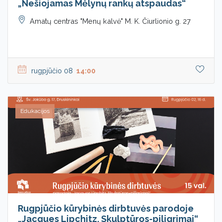
„Nešiojamas Mėlynų rankų atspaudas“
Amatų centras "Menų kalvė" M. K. Čiurlionio g. 27
rugpjūčio 08
14:00
Edukacijos
Rugpjūčio kūrybinės dirbtuvės parodoje
„Jacques Lipchitz. Skulptūros-piligrimai“