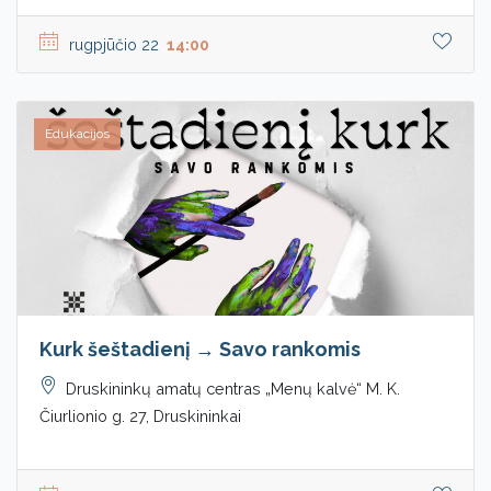
rugpjūčio 22
14:00
Edukacijos
Kurk šeštadienį → Savo rankomis
Druskininkų amatų centras „Menų kalvė“ M. K.
Čiurlionio g. 27, Druskininkai