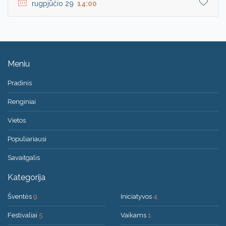
rugpjūčio 29
14:00
Meniu
Pradinis
Renginiai
Vietos
Populiariausi
Savaitgalis
Kategorija
Šventės
9
Iniciatyvos
4
Festivaliai
5
Vaikams
1