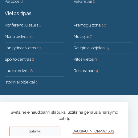
Parodos
8
Vakarėliai
6
Vietos tipas
Konferencijų salės
1
Pramogų zona
10
Meno erdvės
11
Muziejai
7
Lankytinos vietos
10
Religiniai objektai
5
Sporto centras
2
Kitos vietos
9
Lauko erdvės
8
Restoranai
14
Istoriniai objektai
1
Sprendimas:
UAB "200mi"
© 2026 Druskininkai
Svetainėje naudojami slapukai užtikrina geriausią naršymo
patirtį.
Privatumo politika
Sutinku
DAUGIAU INFORMACIJOS