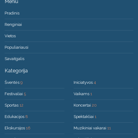
Meniu
Pradinis
Renginiai
Vietos
Populiariausi
Savaitgalis
Kategorija
Šventės
9
Iniciatyvos
4
Festivaliai
5
Vaikams
1
Sportas
12
Koncertai
20
Edukacijos
8
Spektakliai
1
Ekskursijos
16
Muzikiniai vakarai
11