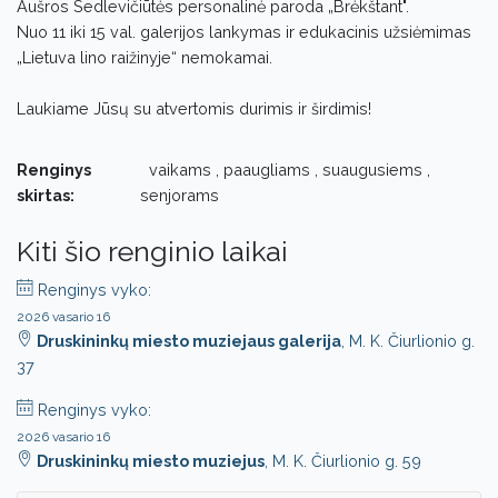
Aušros Sedlevičiūtės personalinė paroda „Brėkštant".
Nuo 11 iki 15 val. galerijos lankymas ir edukacinis užsiėmimas
„Lietuva lino raižinyje“ nemokamai.
Laukiame Jūsų su atvertomis durimis ir širdimis!
Renginys
vaikams , paaugliams , suaugusiems ,
skirtas:
senjorams
Kiti šio renginio laikai
Renginys vyko:
2026 vasario 16
Druskininkų miesto muziejaus galerija
, M. K. Čiurlionio g.
37
Renginys vyko:
2026 vasario 16
Druskininkų miesto muziejus
, M. K. Čiurlionio g. 59