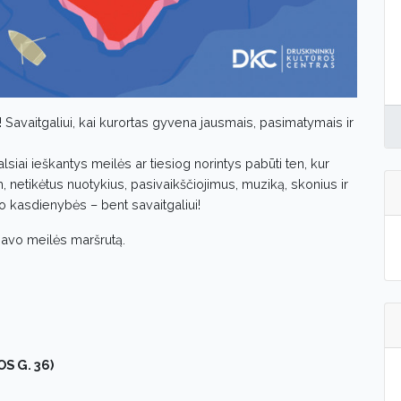
Savaitgaliui, kai kurortas gyvena jausmais, pasimatymais ir
alsiai ieškantys meilės ar tiesiog norintys pabūti ten, kur
em, netikėtus nuotykius, pasivaikščiojimus, muziką, skonius ir
uo kasdienybės – bent savaitgaliui!
savo meilės maršrutą.
S G. 36)