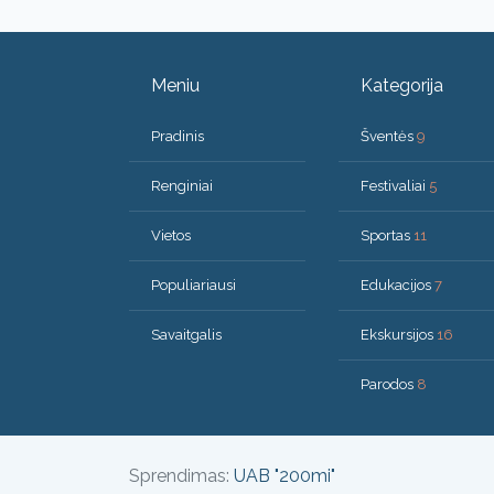
Meniu
Kategorija
Pradinis
Šventės
9
Renginiai
Festivaliai
5
Vietos
Sportas
11
Populiariausi
Edukacijos
7
Savaitgalis
Ekskursijos
16
Parodos
8
Sprendimas:
UAB "200mi"