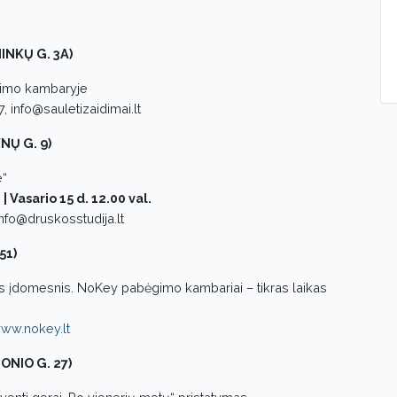
INKŲ G. 3A)
ėgimo kambaryje
, info@sauletizaidimai.lt
NŲ G. 9)
e“
 | Vasario 15 d. 12.00 val.
nfo@druskosstudija.lt
51)
s įdomesnis. NoKey pabėgimo kambariai – tikras laikas
ww.nokey.lt
IONIO G. 27)