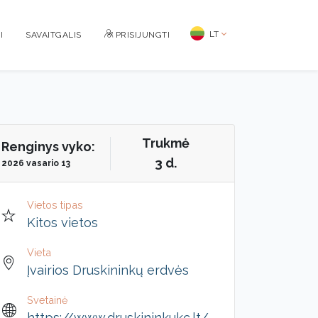
LT
I
SAVAITGALIS
PRISIJUNGTI
Trukmė
Renginys vyko:
3 d.
2026 vasario 13
Vietos tipas
Kitos vietos
Vieta
Įvairios Druskininkų erdvės
Svetainė
https://www.druskininkukc.lt/