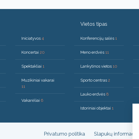
Vietos tipas
Iniciatyvos
4
Konferencijų salės
1
Koncertai
20
Meno erdvės
11
Spektakliai
1
Lankytinos vietos
10
Muzikiniai vakarai
Sporto centras
2
11
Lauko erdvės
8
Vakarėliai
6
Istoriniai objektai
1
Privatumo politika
Slapukų informacija