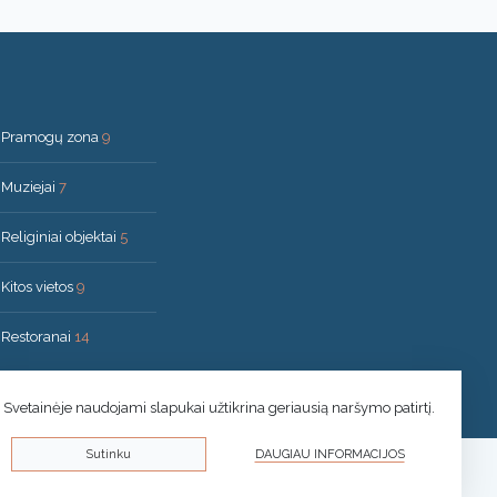
Pramogų zona
9
Muziejai
7
Religiniai objektai
5
Kitos vietos
9
Restoranai
14
Svetainėje naudojami slapukai užtikrina geriausią naršymo patirtį.
Sutinku
DAUGIAU INFORMACIJOS
© 2026 Druskininkai