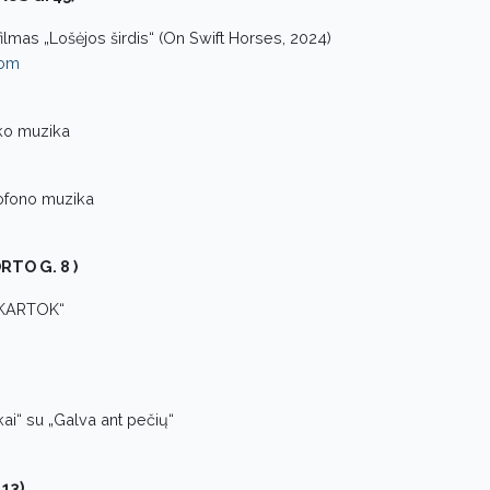
ilmas „Lošėjos širdis“ (On Swift Horses, 2024)
com
ko muzika
ofono muzika
RTO G. 8 )
PAKARTOK“
kai“ su „Galva ant pečių“
13)