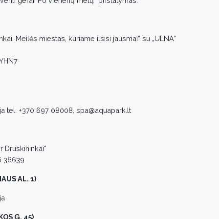
nti gerai. Po vienerių metų“ pristatymas.
nkai. Meilės miestas, kuriame ilsisi jausmai“ su „ULNA“
VuYHN7
cija tel. +370 697 08008, spa@aquapark.lt
ir Druskininkai“
86 36639
AUS AL. 1)
ja
KOS G. 45)