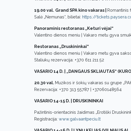
19.00 val.
Grand SPA kino vakaras |
Romantinis f
Salė „Nemunas“, bilietai:
https://tickets.paysera.
Panoraminis restoranas „Keturi vėjai“
Valentino dienos meniu | Vakaro metu gyva smui
Restoranas „Druskininkai“
Valentino dienos meniu | Vakaro metu gyva saks
Staliukų rezervacija: +370 611 211 52
VASARIO 14 D. | „DANGAUS SKLIAUTAS“ (KURO
20.30 val.
Muzikos ir šokių vakaras su grupe „
Rezervacija: +370 313 55787 | +37060148564
VASARIO 14-15 D. | DRUSKININKAI
Pažintinis-orientacinis žaidimas „Erotiški Druskinin
Registracija:
www.galvaantpeciu.lt
VASARIO 14-16 D. | LYNŲ KELIAS (VILNIAUS AL. 