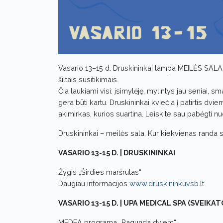
Vasario 13–15 d. Druskininkai tampa MEILĖS SALA! 
šiltais susitikimais.
Čia laukiami visi: įsimylėję, mylintys jau seniai, sm
gera būti kartu. Druskininkai kviečia į patirtis dvi
akimirkas, kurios suartina. Leiskite sau pabėgti n
Druskininkai – meilės sala. Kur kiekvienas randa 
VASARIO 13-15 D. | DRUSKININKAI
Žygis „Širdies maršrutas“
Daugiau informacijos
www.druskininkuvsb.lt
VASARIO 13-15 D. | UPA MEDICAL SPA (SVEIKATO
MEDEA programa „Pagunda dviem“