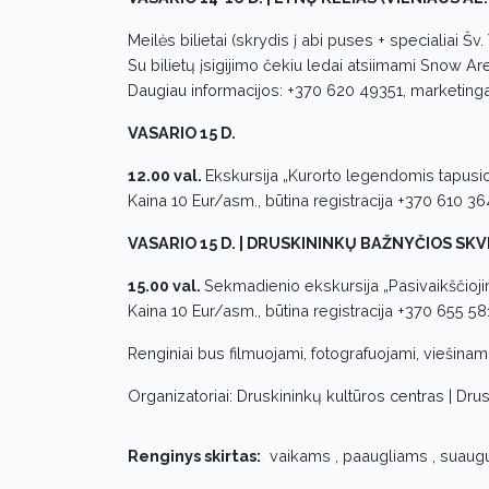
Meilės bilietai (skrydis į abi puses + specialiai Šv.
Su bilietų įsigijimo čekiu ledai atsiimami Snow Ar
Daugiau informacijos: +370 620 49351, marketinga
VASARIO 15 D.
12.00 val.
Ekskursija „Kurorto legendomis tapusio
Kaina 10 Eur/asm., būtina registracija +370 610 3
VASARIO 15 D. | DRUSKININKŲ BAŽNYČIOS SKVE
15.00 val.
Sekmadienio ekskursija „Pasivaikščioji
Kaina 10 Eur/asm., būtina registracija +370 655 5
Renginiai bus filmuojami, fotografuojami, viešinam
Organizatoriai: Druskininkų kultūros centras | Dru
Renginys skirtas:
vaikams , paaugliams , suaug