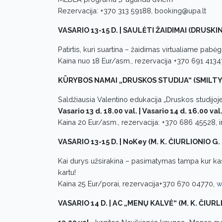
Rezervacija: +370 313 59188, booking@upa.lt
VASARIO 13-15 D. | SAULĖTI ŽAIDIMAI (DRUSKIN
Patirtis, kuri suartina – žaidimas virtualiame pab
Kaina nuo 18 Eur/asm., rezervacija +370 691 41347
KŪRYBOS NAMAI „DRUSKOS STUDIJA“ (SMILTY
Saldžiausia Valentino edukacija „Druskos studijoj
Vasario 13 d. 18.00 val. | Vasario 14 d. 16.00 val.
Kaina 20 Eur/asm., rezervacija: +370 686 45528, i
VASARIO 13-15 D. | NoKey (M. K. ČIURLIONIO G. 
Kai durys užsirakina – pasimatymas tampa kur ka
kartu!
Kaina 25 Eur/porai, rezervacija+370 670 04770,
w
VASARIO 14 D. | AC „MENŲ KALVĖ“ (M. K. ČIURL