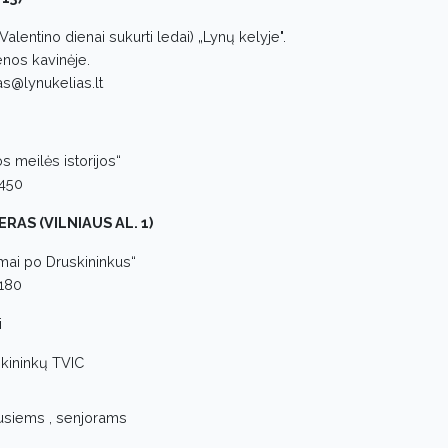
 Valentino dienai sukurti ledai) „Lynų kelyje".
enos kavinėje.
s@lynukelias.lt
s meilės istorijos“
6450
RAS (VILNIAUS AL. 1)
mai po Druskininkus“
8180
i
skininkų TVIC
usiems , senjorams