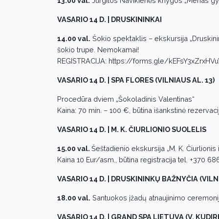
13.00 val.
Jurgitos Navikienės knygos „Menas gyve
VASARIO 14 D. | DRUSKININKAI
14.00 val.
Šokio spektaklis – ekskursija „Druskini
šokio trupe. Nemokamai!
REGISTRACIJA: https://forms.gle/kEFsY3xZrxH
VASARIO 14 D. | SPA FLORES (VILNIAUS AL. 13)
Procedūra dviem „Šokoladinis Valentinas“
Kaina: 70 min. – 100 €, būtina išankstinė rezerva
VASARIO 14 D. | M. K. ČIURLIONIO SUOLELIS
15.00 val.
Šeštadienio ekskursija „M. K. Čiurlionis 
Kaina 10 Eur/asm., būtina registracija tel. +370 6
VASARIO 14 D. | DRUSKININKŲ BAŽNYČIA (VILNI
18.00 val.
Santuokos įžadų atnaujinimo ceremoni
VASARIO 14 D. | GRAND SPA LIETUVA (V. KUDIR